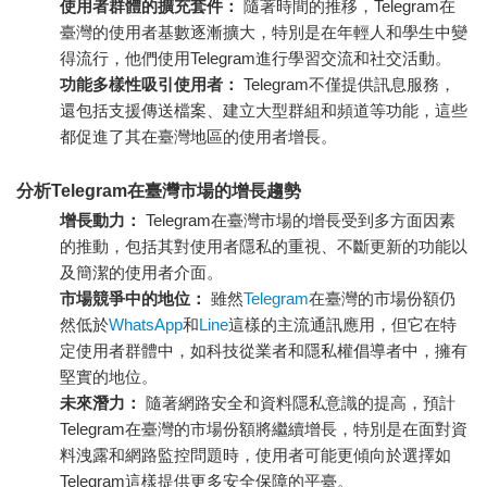
使用者群體的擴充套件：
隨著時間的推移，Telegram在
臺灣的使用者基數逐漸擴大，特別是在年輕人和學生中變
得流行，他們使用Telegram進行學習交流和社交活動。
功能多樣性吸引使用者：
Telegram不僅提供訊息服務，
還包括支援傳送檔案、建立大型群組和頻道等功能，這些
都促進了其在臺灣地區的使用者增長。
分析Telegram在臺灣市場的增長趨勢
增長動力：
Telegram在臺灣市場的增長受到多方面因素
的推動，包括其對使用者隱私的重視、不斷更新的功能以
及簡潔的使用者介面。
市場競爭中的地位：
雖然
Telegram
在臺灣的市場份額仍
然低於
WhatsApp
和
Line
這樣的主流通訊應用，但它在特
定使用者群體中，如科技從業者和隱私權倡導者中，擁有
堅實的地位。
未來潛力：
隨著網路安全和資料隱私意識的提高，預計
Telegram在臺灣的市場份額將繼續增長，特別是在面對資
料洩露和網路監控問題時，使用者可能更傾向於選擇如
Telegram這樣提供更多安全保障的平臺。