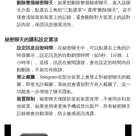
刪除整個秘密聊天
：如果想刪除整個秘密聊天，進入該聊
天介面，點選右上角的“三點選單”> 選擇“刪除聊天”。這不
僅會清除當前裝置上的記錄，還會刪除對方裝置上的該對
話內容，保證訊息徹底消失。
秘密聊天的隱私設定選項
設定訊息自毀時間
：在秘密聊天中，可以點選右上角的計
時器圖示，設定訊息的自動銷燬時間（如5秒、1分鐘、1
小時等）。這樣，訊息在被閱讀後，會在設定的時間內自
動刪除，不留任何痕跡。
禁止截圖
：Telegram在部分裝置上會禁止對秘密聊天的截
圖，即使允許截圖，系統也會通知對方有人截圖了。這一
功能進一步增強了聊天隱私。
裝置限制
：秘密聊天僅限於當前裝置使用，不會同步到其
他裝置。如果使用者更換手機或登出賬戶，所有秘密聊天
記錄都會自動清除，防止敏感資訊洩露。