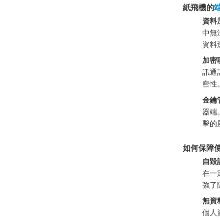
紙飛機的
資料
中無
資料
加密
訊通
密性
金鑰
器端
擊的
如何保障
自毀
在一
強了
無資
個人