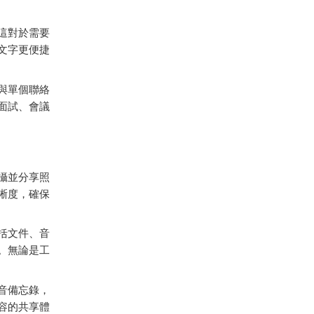
這對於需要
文字更便捷
與單個聯絡
面試、會議
攝並分享照
晰度，確保
括文件、音
。無論是工
音備忘錄，
容的共享體