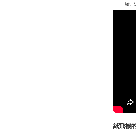
驗。
紙飛機