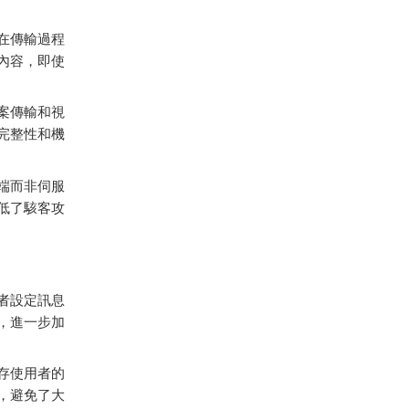
在傳輸過程
內容，即使
案傳輸和視
完整性和機
端而非伺服
低了駭客攻
者設定訊息
，進一步加
存使用者的
，避免了大