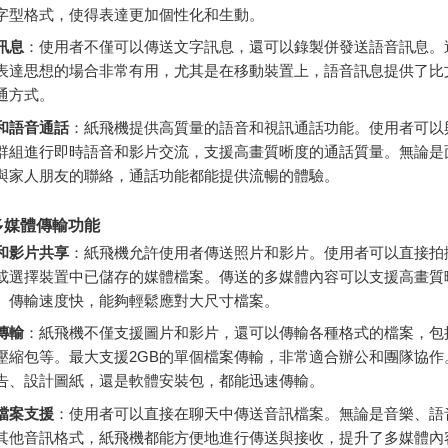
字型格式，使得表達更加個性化和生動。
訊息
：使用者不僅可以傳送文字訊息，還可以錄製併發送語音訊息。
表達思想的場合非常有用，尤其是在移動裝置上，語音訊息提供了比
通方式。
和語音通話
：紙飛機提供高質量的語音和視訊通話功能。使用者可以
群組進行即時語音和影片交流，支援高畫質晰度的通話質量。無論是
與家人朋友的聯絡，通話功能都能提供流暢的體驗。
多媒體傳輸功能
和影片共享
：紙飛機允許使用者傳送照片和影片。使用者可以直接拍
或選擇裝置中已儲存的媒體檔案。傳送的多媒體內容可以支援高畫質
。傳輸速度快，能夠輕鬆應對大尺寸檔案。
傳輸
：紙飛機不僅支援圖片和影片，還可以傳輸各種格式的檔案，包
壓縮包等。最大支援2GB的單個檔案傳輸，非常適合辦公和團隊協作
告、設計圖紙，還是軟體安裝包，都能迅速傳輸。
檔案支援
：使用者可以直接在聊天中傳送音訊檔案。無論是音樂、語
其他音訊格式，紙飛機都能方便地進行傳送與接收，提升了多媒體內