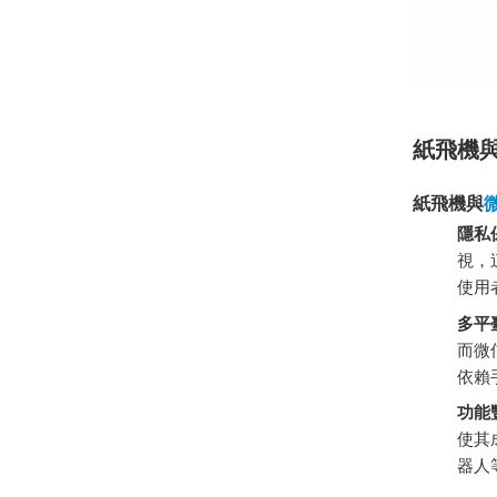
紙飛機
紙飛機與
隱私
視，
使用
多平
而微
依賴
功能
使其
器人