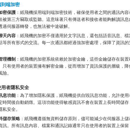
端到端加密
加密保護
：紙飛機採用端到端加密技術，確保使用者之間的通訊內容
法被第三方竊取或監聽。這意味著只有傳送者和接收者能夠解讀訊息
透過伺服器轉發，也無法被中途破解。
聊天內容
：紙飛機的加密不僅適用於文字訊息，還包括語音訊息、檔
話等所有形式的交流。每一次通訊都經過強加密處理，保障了資訊的
。
管理機制
：紙飛機的加密系統依賴於加密金鑰，這些金鑰儲存在裝置
。只有使用者的裝置擁有解密金鑰，從而增加了資訊保護的層級，降
風險。
使用者隱私安全
訊息功能
：為了增加隱私保護，紙飛機提供自毀訊息功能，允許使用
定時間後自動銷燬。這項功能使得敏感資訊不會在裝置上長時間儲存
隱私安全。
料儲存策略
：紙飛機遵循無資料儲存原則，儘可能減少在伺服器上儲
資訊。所有訊息內容、檔案和通訊記錄通常只在使用者的裝置上保留