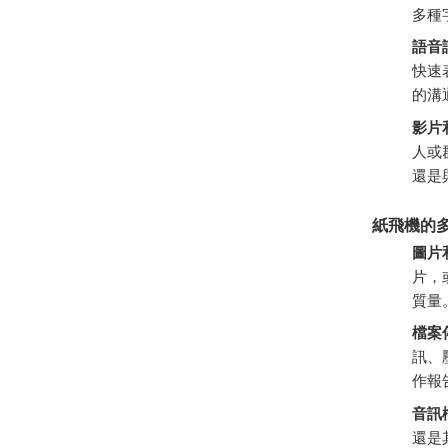
多種
語音
快速
的溝
影片
人或
還是
紙飛機的
圖片
片，
質量
檔案
訊、
作報
音訊
還是