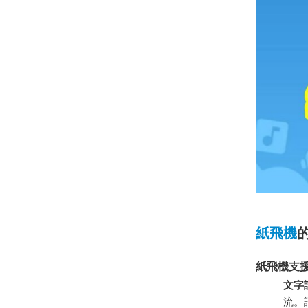
紙飛機
紙飛機支
文字
流。