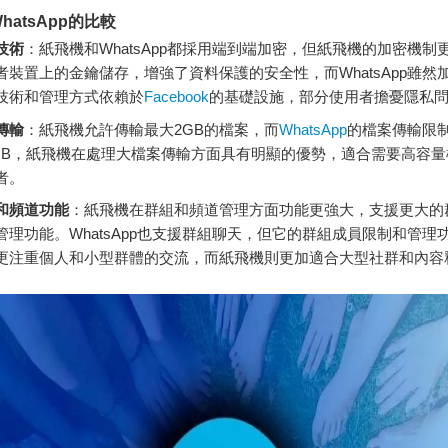
hatsApp的比較
技術
：紙飛機和WhatsApp都採用端到端加密，但紙飛機的加密機制
者裝置上的金鑰儲存，增強了資料保護的安全性，而WhatsApp雖然
技術和管理方式依賴於
Facebook
的基礎設施，部分使用者擔憂隱私
傳輸
：紙飛機允許傳輸最大2GB的檔案，而
WhatsApp
的檔案傳輸限
0MB，紙飛機在處理大檔案傳輸方面具有明顯的優勢，適合需要高容
者。
和頻道功能
：紙飛機在群組和頻道管理方面功能更強大，支援更大的
管理功能。WhatsApp也支援群組聊天，但它的群組成員限制和管理
更注重個人和小型群體的交流，而紙飛機則更加適合大型社群和內容