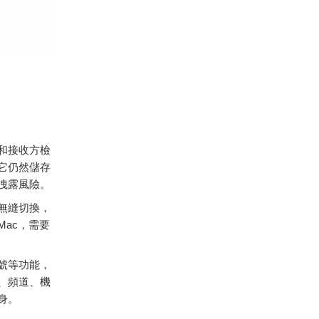
和接收方檢
它仍然儲存
洩露風險。
無縫切換，
Mac，需要
號等功能，
、頻道、機
身。