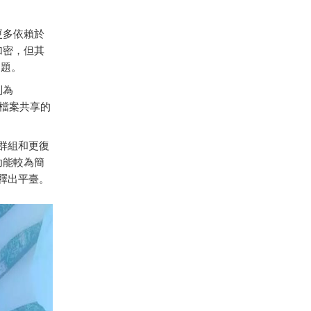
更多依賴於
加密，但其
問題。
制為
量檔案共享的
群組和更復
功能較為簡
釋出平臺。