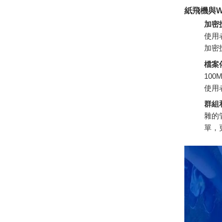
紙飛機與W
加密
使用
加密
檔案
10
使用
群組
雜的
單，