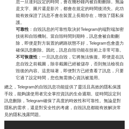
息一旦達到設定的時間，會在幾秒鐘內被自動刪除。無論
是文字、圖片還是影片，都會在規定的時間後消失。此功
能有效保證了訊息不會在裝置上長期存在，增強了隱私保
護。
可靠性
：自毀訊息的可靠性取決於Telegram的端對端加密
技術和自毀機制。當自毀時間到期時，訊息會被自動刪
除，即便是對方裝置的網路狀態不好，Telegram也會盡力
確保訊息刪除。因此，訊息自毀功能在技術上非常可靠。
不可恢復性
：一旦訊息自毀，它將無法恢復。即便是在訊
息自毀之前截圖，除非截圖已經被儲存，否則無法檢視自
毀後的內容。這意味著，即便對方已經查看了訊息，只要
它過了設定時間，您也無需擔心資訊被濫用。
總之，Telegram的自毀訊息功能提供了靈活且高效的隱私保護
手段，能夠讓使用者完全掌控資訊的生命週期。從時間設定到
訊息刪除，Telegram確保了高度的時效性和可靠性。無論是對
隱私的需求，還是對安全性的考慮，自毀訊息都能有效解決常
見的隱私洩露問題。