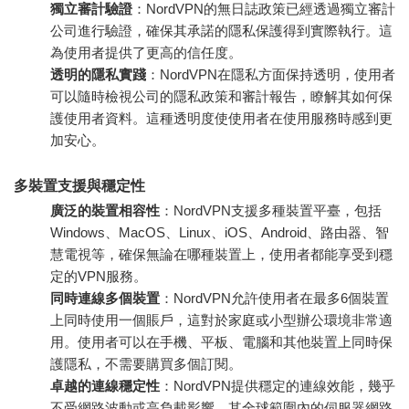
獨立審計驗證
：NordVPN的無日誌政策已經透過獨立審計
公司進行驗證，確保其承諾的隱私保護得到實際執行。這
為使用者提供了更高的信任度。
透明的隱私實踐
：NordVPN在隱私方面保持透明，使用者
可以隨時檢視公司的隱私政策和審計報告，瞭解其如何保
護使用者資料。這種透明度使使用者在使用服務時感到更
加安心。
多裝置支援與穩定性
廣泛的裝置相容性
：NordVPN支援多種裝置平臺，包括
Windows、MacOS、Linux、iOS、Android、路由器、智
慧電視等，確保無論在哪種裝置上，使用者都能享受到穩
定的VPN服務。
同時連線多個裝置
：NordVPN允許使用者在最多6個裝置
上同時使用一個賬戶，這對於家庭或小型辦公環境非常適
用。使用者可以在手機、平板、電腦和其他裝置上同時保
護隱私，不需要購買多個訂閱。
卓越的連線穩定性
：NordVPN提供穩定的連線效能，幾乎
不受網路波動或高負載影響。其全球範圍內的伺服器網路