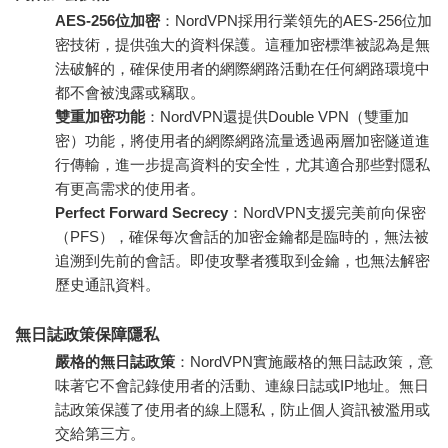
AES-256位加密
：NordVPN採用行業領先的AES-256位加
密技術，提供強大的資料保護。這種加密標準被認為是無
法破解的，確保使用者的網際網路活動在任何網路環境中
都不會被洩露或竊取。
雙重加密功能
：NordVPN還提供Double VPN（雙重加
密）功能，將使用者的網際網路流量透過兩層加密隧道進
行傳輸，進一步提高資料的安全性，尤其適合那些對隱私
有更高需求的使用者。
Perfect Forward Secrecy
：NordVPN支援完美前向保密
（PFS），確保每次會話的加密金鑰都是臨時的，無法被
追溯到先前的會話。即使攻擊者獲取到金鑰，也無法解密
歷史通訊資料。
無日誌政策保障隱私
嚴格的無日誌政策
：NordVPN實施嚴格的無日誌政策，意
味著它不會記錄使用者的活動、連線日誌或IP地址。無日
誌政策保護了使用者的線上隱私，防止個人資訊被濫用或
交給第三方。