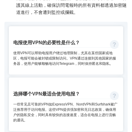
護其線上活動，確保訪問電報時的所有資料都透過加密隧
道進行，不會遭到監控或攔截。
电报使用VPN的必要性是什么？
使用VPN可以帮助电报用户绕过地理限制，尤其在某些国家或地
区，电报可能会被封锁或限制访问。VPN通过连接到其他国家的服
务器，使用户能够顺畅地访问Telegram，同时保持匿名和隐私。
选择哪个VPN最适合使用电报？
一些常见且可靠的VPN如ExpressVPN、NordVPN和Surfshark被广
泛推荐用于访问电报。这些VPN提供强加密和无日志政策，确保用
户的隐私安全，同时具有较快的连接速度，适合在电报上进行流畅
的通讯。