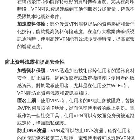
在網路繁忙時仍能保持較好的資料傳輸速度。尤其在高峰
時段，VPN可以透過連線到其他伺服器分擔流量，確保不
受限於本地網路條件。
加速資料傳輸
：部分優質VPN服務提供的資料壓縮和最佳
化技術，能夠提高資料傳輸速度。在進行大檔案傳輸或視
訊通話時，使用高速VPN能有效減少等待時間，提高電報
的響應速度。
防止資料洩露和提高安全性
加密資料保護
：VPN透過加密技術保障使用者的通訊資料
安全，防止駭客、網路攻擊者或政府機構獲取使用者的敏
感資訊。對於電報使用者，尤其是在使用公共Wi-Fi時，
VPN能防止資料洩露和資訊被竊取。
匿名上網
：使用VPN時，使用者的IP地址會被隱藏，替換
為VPN伺服器的IP地址，從而保護使用者的線上身份。電
報作為一個社交工具，使用VPN可以有效避免身份被追蹤
或定位，增加隱私保護。
防止DNS洩漏
：VPN還可以防止DNS洩漏，確保使用者
的訪問記錄不被第三方監控。電報使用者可以透過VPN保