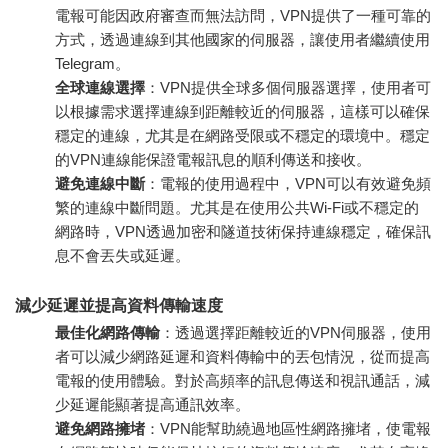
電報可能因政府審查而無法訪問，VPN提供了一種可靠的
方式，透過連線到其他國家的伺服器，讓使用者繼續使用
Telegram。
全球連線選擇
：VPN提供全球多個伺服器選擇，使用者可
以根據需求選擇連線到距離較近的伺服器，這樣可以確保
穩定的連線，尤其是在網路受限或不穩定的環境中。穩定
的VPN連線能保證電報訊息的順利傳送和接收。
避免連線中斷
：電報的使用過程中，VPN可以有效避免頻
繁的連線中斷問題。尤其是在使用公共Wi-Fi或不穩定的
網路時，VPN透過加密和隧道技術保持連線穩定，確保訊
息不會丟失或延遲。
減少延遲並提高資料傳輸速度
最佳化網路傳輸
：透過選擇距離較近的VPN伺服器，使用
者可以減少網路延遲和資料傳輸中的丟包情況，從而提高
電報的使用體驗。對於高頻率的訊息傳送和視訊通話，減
少延遲能顯著提高通訊效率。
避免網路擁堵
：VPN能幫助繞過地區性網路擁堵，使電報