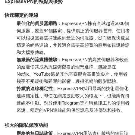
ExpressVPN的特點與優勢
快速穩定的連線
最佳化的伺服器網路
：ExpressVPN擁有全球超過3000個
伺服器，覆蓋94個國家，提供廣泛的伺服器選擇。使用者
可以根據需要選擇連線到最近的伺服器，從而確保快速且
穩定的網路連線，尤其適合需要高頻寬的應用如視訊通話
和大檔案傳輸。
無緩衝的流媒體體驗
：ExpressVPN的高效伺服器和較低
的延遲使其成為流媒體觀看的理想選擇。無論是在
Netflix、YouTube還是其他平臺觀看高畫質影片，使用者
幾乎不受緩衝和延遲的影響，獲得流暢的觀影體驗。
持續的連線穩定性
：ExpressVPN採用最新的技術最佳化
連線穩定性，即使在網路波動較大的環境下，也能夠保持
連線不中斷。對於使用Telegram等即時通訊工具的使用者
來說，穩定的VPN連線能夠保證訊息及時傳送和接收。
強大的隱私保護功能
嚴格的無日誌政策
：ExpressVPN承諾實行嚴格的無日誌