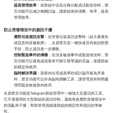
提高管理效率
：當群組中涉及任務分配或活動安排時，禁
言功能可以減少無關討論，讓群組保持清晰、有序，提高
管理效率。
防止突發情況中的資訊干擾
應對垃圾資訊攻擊
：在突發垃圾資訊攻擊時（如大量廣告
或惡意內容被刷屏），全員禁言是一種快速且有效的防禦
手段，防止資訊進一步擴散。
控制緊急事件的傳播
：在涉及敏感事件或緊急情況時，禁
言功能可以避免成員發表可能引發爭議的言論，保護群組
的穩定與秩序。
臨時解決爭議
：當群內出現成員爭吵或討論升級為矛盾
時，禁言功能可以作為臨時調解工具，讓管理員有時間處
理問題並恢復群內秩序。
全員禁言功能是Telegram群組管理中一個強大且靈活的工具。
它不僅適用於大型群組的資訊控制，還能有效應對突發情況中
的混亂和干擾，幫助管理員維護群組的穩定性和資訊的準確
性。