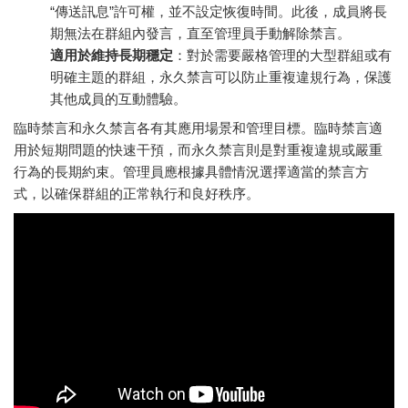
“傳送訊息”許可權，並不設定恢復時間。此後，成員將長
期無法在群組內發言，直至管理員手動解除禁言。
適用於維持長期穩定
：對於需要嚴格管理的大型群組或有
明確主題的群組，永久禁言可以防止重複違規行為，保護
其他成員的互動體驗。
臨時禁言和永久禁言各有其應用場景和管理目標。臨時禁言適
用於短期問題的快速干預，而永久禁言則是對重複違規或嚴重
行為的長期約束。管理員應根據具體情況選擇適當的禁言方
式，以確保群組的正常執行和良好秩序。