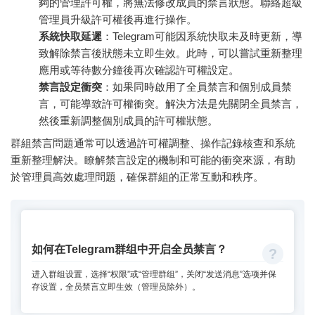
夠的管理許可權，將無法修改成員的禁言狀態。聯絡超級
管理員升級許可權後再進行操作。
系統快取延遲
：Telegram可能因系統快取未及時更新，導
致解除禁言後狀態未立即生效。此時，可以嘗試重新整理
應用或等待數分鐘後再次確認許可權設定。
禁言設定衝突
：如果同時啟用了全員禁言和個別成員禁
言，可能導致許可權衝突。解決方法是先關閉全員禁言，
然後重新調整個別成員的許可權狀態。
群組禁言問題通常可以透過許可權調整、操作記錄核查和系統
重新整理解決。瞭解禁言設定的機制和可能的衝突來源，有助
於管理員高效處理問題，確保群組的正常互動和秩序。
如何在Telegram群组中开启全员禁言？
进入群组设置，选择“权限”或“管理群组”，关闭“发送消息”选项并保
存设置，全员禁言立即生效（管理员除外）。