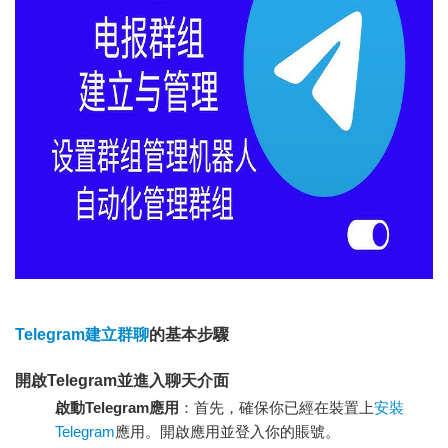
Telegram建立群聊
的基本步驟
開啟Telegram並進入聊天介面
啟動Telegram應用
：首先，確保你已經在裝置上
安裝
Telegram
應用。開啟應用並登入你的賬號。