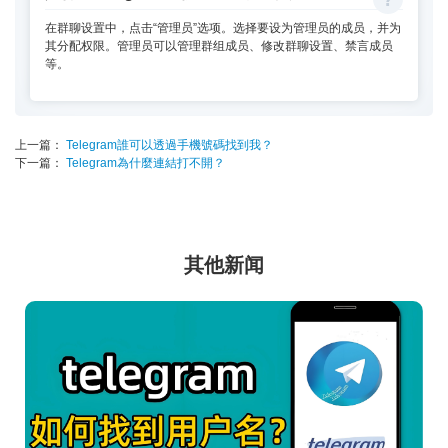
在群聊设置中，点击“管理员”选项。选择要设为管理员的成员，并为
其分配权限。管理员可以管理群组成员、修改群聊设置、禁言成员
等。
上一篇：
Telegram誰可以透過手機號碼找到我？
下一篇：
Telegram為什麼連結打不開？
其他新闻