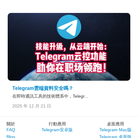
Telegram雲端資料安全嗎？
在即時通訊工具的技術體系中，Telegr...
2025 年 12 月 21 日
關於
行動應用
桌面應用
FAQ
Telegram安卓版
Telegram Mac版
Blog
Telegram 桌面版