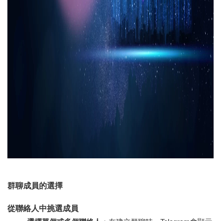
群聊成員的選擇
從聯絡人中挑選成員