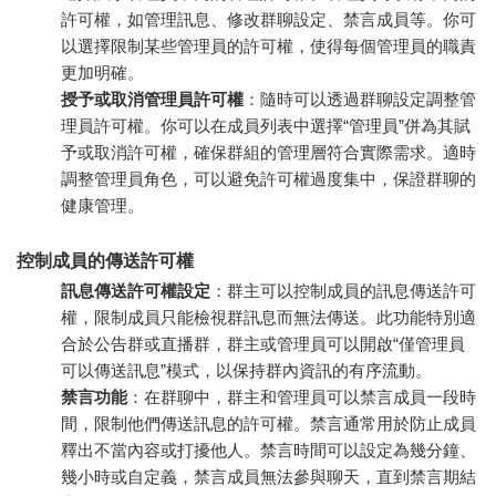
許可權，如管理訊息、修改群聊設定、禁言成員等。你可
以選擇限制某些管理員的許可權，使得每個管理員的職責
更加明確。
授予或取消管理員許可權
：隨時可以透過群聊設定調整管
理員許可權。你可以在成員列表中選擇“管理員”併為其賦
予或取消許可權，確保群組的管理層符合實際需求。適時
調整管理員角色，可以避免許可權過度集中，保證群聊的
健康管理。
控制成員的傳送許可權
訊息傳送許可權設定
：群主可以控制成員的訊息傳送許可
權，限制成員只能檢視群訊息而無法傳送。此功能特別適
合於公告群或直播群，群主或管理員可以開啟“僅管理員
可以傳送訊息”模式，以保持群內資訊的有序流動。
禁言功能
：在群聊中，群主和管理員可以禁言成員一段時
間，限制他們傳送訊息的許可權。禁言通常用於防止成員
釋出不當內容或打擾他人。禁言時間可以設定為幾分鐘、
幾小時或自定義，禁言成員無法參與聊天，直到禁言期結