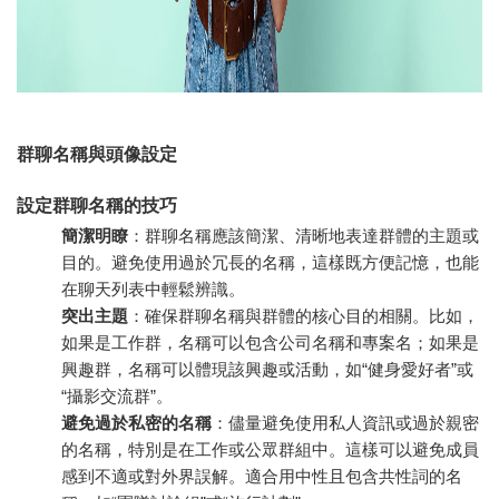
群聊名稱與頭像設定
設定群聊名稱的技巧
簡潔明瞭
：群聊名稱應該簡潔、清晰地表達群體的主題或
目的。避免使用過於冗長的名稱，這樣既方便記憶，也能
在聊天列表中輕鬆辨識。
突出主題
：確保群聊名稱與群體的核心目的相關。比如，
如果是工作群，名稱可以包含公司名稱和專案名；如果是
興趣群，名稱可以體現該興趣或活動，如“健身愛好者”或
“攝影交流群”。
避免過於私密的名稱
：儘量避免使用私人資訊或過於親密
的名稱，特別是在工作或公眾群組中。這樣可以避免成員
感到不適或對外界誤解。適合用中性且包含共性詞的名