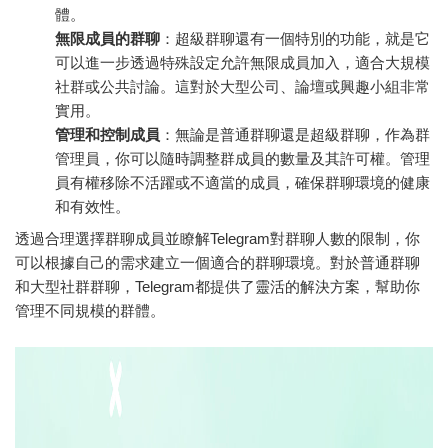
體。
無限成員的群聊
：超級群聊還有一個特別的功能，就是它
可以進一步透過特殊設定允許無限成員加入，適合大規模
社群或公共討論。這對於大型公司、論壇或興趣小組非常
實用。
管理和控制成員
：無論是普通群聊還是超級群聊，作為群
管理員，你可以隨時調整群成員的數量及其許可權。管理
員有權移除不活躍或不適當的成員，確保群聊環境的健康
和有效性。
透過合理選擇群聊成員並瞭解Telegram對群聊人數的限制，你
可以根據自己的需求建立一個適合的群聊環境。對於普通群聊
和大型社群群聊，Telegram都提供了靈活的解決方案，幫助你
管理不同規模的群體。