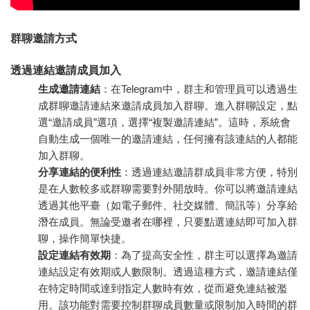
群聊邀請方式
透過連結邀請成員加入
生成邀請連結
：在Telegram中，群主和管理員可以透過生
成群聊邀請連結來邀請成員加入群聊。進入群聊設定，點
選“邀請成員”選項，選擇“複製邀請連結”。這時，系統會
自動生成一個唯一的邀請連結，任何擁有該連結的人都能
加入群聊。
分享連結的便利性
：透過連結邀請群成員非常方便，特別
是在人數較多或群聊需要對外開放時。你可以將邀請連結
透過其他平臺（如電子郵件、社交媒體、簡訊等）分享給
潛在成員。無論受邀者在哪裡，只要點選連結即可加入群
聊，操作簡單快捷。
設定連結有效期
：為了提高安全性，群主可以選擇為邀請
連結設定有效期或人數限制。透過這種方式，邀請連結僅
在特定時間或達到指定人數時有效，從而避免連結被濫
用。該功能對需要控制群聊成員數量或限制加入時間的群