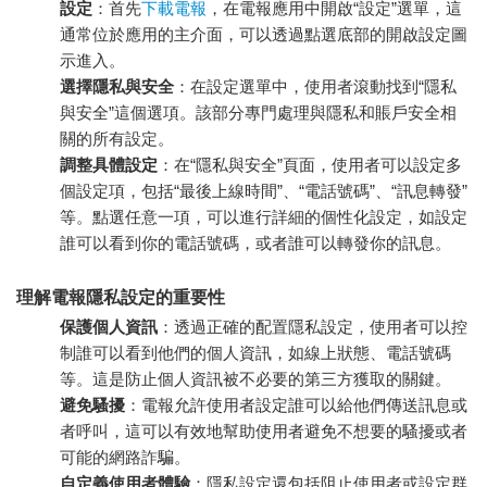
設定
：首先
下載電報
，在電報應用中開啟“設定”選單，這
通常位於應用的主介面，可以透過點選底部的開啟設定圖
示進入。
選擇隱私與安全
：在設定選單中，使用者滾動找到“隱私
與安全”這個選項。該部分專門處理與隱私和賬戶安全相
關的所有設定。
調整具體設定
：在“隱私與安全”頁面，使用者可以設定多
個設定項，包括“最後上線時間”、“電話號碼”、“訊息轉發”
等。點選任意一項，可以進行詳細的個性化設定，如設定
誰可以看到你的電話號碼，或者誰可以轉發你的訊息。
理解電報隱私設定的重要性
保護個人資訊
：透過正確的配置隱私設定，使用者可以控
制誰可以看到他們的個人資訊，如線上狀態、電話號碼
等。這是防止個人資訊被不必要的第三方獲取的關鍵。
避免騷擾
：電報允許使用者設定誰可以給他們傳送訊息或
者呼叫，這可以有效地幫助使用者避免不想要的騷擾或者
可能的網路詐騙。
自定義使用者體驗
：隱私設定還包括阻止使用者或設定群