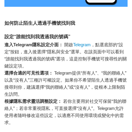
如何防止陌生人透過手機號找到我
設定“誰能找到我透過我的號碼”
進入Telegram隱私設定介面：
開啟
Telegram
，點選底部的“設
定”按鈕，進入後選擇“隱私與安全”選單。在該頁面中可以看到
“誰能找到我透過我的號碼”選項，這是控制手機號可搜尋性的關
鍵設定項。
選擇合適的可見性選項：
Telegram提供“所有人”、“我的聯絡人”
以及“沒有人”三種許可權設定。如果你不希望陌生人透過手機號
搜尋到你，建議選擇“我的聯絡人”或“沒有人”，從根本上限制陌
生訪問。
根據隱私需求靈活調整設定：
若你主要用於社交可保留“我的聯
絡人”；若非常重視隱私，可直接選擇“沒有人”。Telegram允許
使用者隨時修改這些設定，以適應不同使用環境或變化中的需
求。