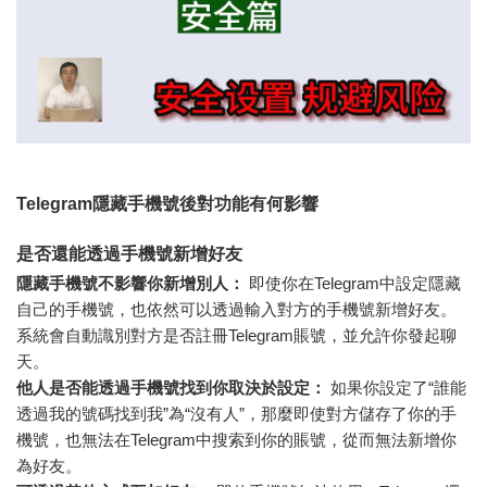
Telegram隱藏手機號後對功能有何影響
是否還能透過手機號新增好友
隱藏手機號不影響你新增別人：
即使你在Telegram中設定隱藏
自己的手機號，也依然可以透過輸入對方的手機號新增好友。
系統會自動識別對方是否註冊Telegram賬號，並允許你發起聊
天。
他人是否能透過手機號找到你取決於設定：
如果你設定了“誰能
透過我的號碼找到我”為“沒有人”，那麼即使對方儲存了你的手
機號，也無法在Telegram中搜索到你的賬號，從而無法新增你
為好友。