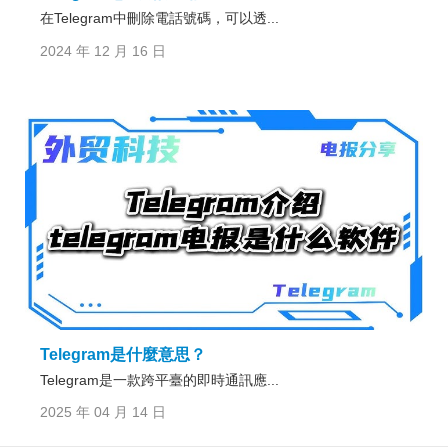
在Telegram中刪除電話號碼，可以透...
2024 年 12 月 16 日
Telegram是什麼意思？
Telegram是一款跨平臺的即時通訊應...
2025 年 04 月 14 日