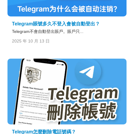
Telegram賬號多久不登入會被自動登出？
Telegram不會自動登出賬戶。賬戶只...
2025 年 10 月 13 日
Telegram怎麼刪除電話號碼？