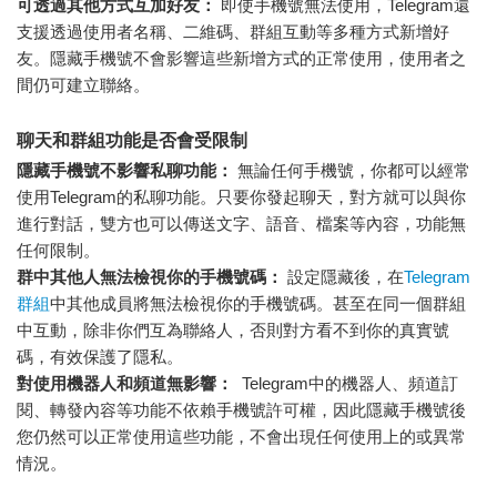
可透過其他方式互加好友：
即使手機號無法使用，Telegram還
支援透過使用者名稱、二維碼、群組互動等多種方式新增好
友。隱藏手機號不會影響這些新增方式的正常使用，使用者之
間仍可建立聯絡。
聊天和群組功能是否會受限制
隱藏手機號不影響私聊功能：
無論任何手機號，你都可以經常
使用Telegram的私聊功能。只要你發起聊天，對方就可以與你
進行對話，雙方也可以傳送文字、語音、檔案等內容，功能無
任何限制。
群中其他人無法檢視你的手機號碼：
設定隱藏後，在
Telegram
群組
中其他成員將無法檢視你的手機號碼。甚至在同一個群組
中互動，除非你們互為聯絡人，否則對方看不到你的真實號
碼，有效保護了隱私。
對使用機器人和頻道無影響：
Telegram中的機器人、頻道訂
閱、轉發內容等功能不依賴手機號許可權，因此隱藏手機號後
您仍然可以正常使用這些功能，不會出現任何使用上的或異常
情況。