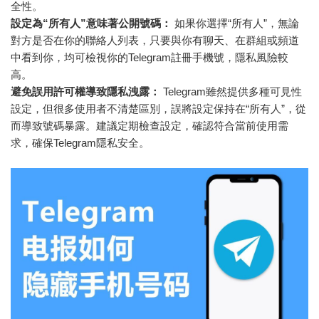
全性。
設定為“所有人”意味著公開號碼：
如果你選擇“所有人”，無論
對方是否在你的聯絡人列表，只要與你有聊天、在群組或頻道
中看到你，均可檢視你的Telegram註冊手機號，隱私風險較
高。
避免誤用許可權導致隱私洩露：
Telegram雖然提供多種可見性
設定，但很多使用者不清楚區別，誤將設定保持在“所有人”，從
而導致號碼暴露。建議定期檢查設定，確認符合當前使用需
求，確保Telegram隱私安全。