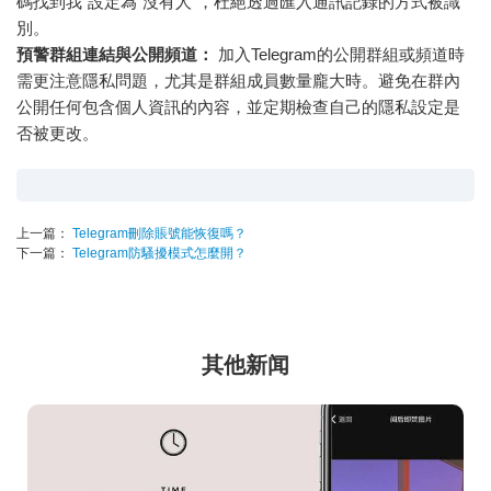
碼找到我”設定為“沒有人”，杜絕透過匯入通訊記錄的方式被識
別。
預警群組連結與公開頻道：
加入Telegram的公開群組或頻道時
需更注意隱私問題，尤其是群組成員數量龐大時。避免在群內
公開任何包含個人資訊的內容，並定期檢查自己的隱私設定是
否被更改。
上一篇：
Telegram刪除賬號能恢復嗎？
下一篇：
Telegram防騷擾模式怎麼開？
其他新闻