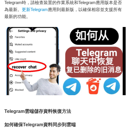
Telegram時，請檢查裝置的作業系統和Telegram應用版本是否
為最新。
更新Telegram
應用到最新版，以確保相容並支援所有
最新的功能。
Telegram雲端儲存資料恢復方法
如何確保Telegram資料同步到雲端