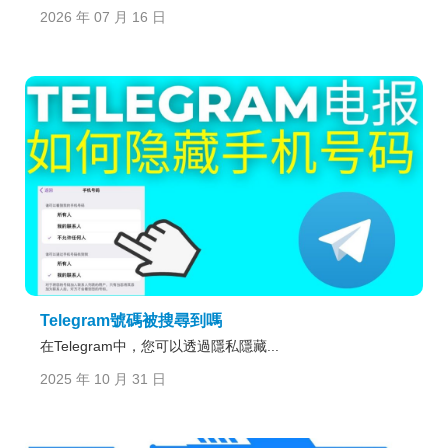
2026 年 07 月 16 日
Telegram號碼被搜尋到嗎
在Telegram中，您可以透過隱私隱藏...
2025 年 10 月 31 日