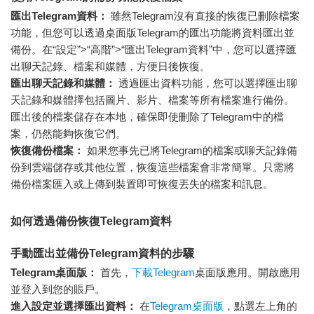
匯出Telegram資料：
雖然Telegram沒有直接的恢復已刪除檔案
功能，但您可以透過桌面版Telegram的匯出功能將資料匯出並
備份。在“設定”>“高階”>“匯出Telegram資料”中，您可以選擇匯
出聊天記錄、檔案和媒體，方便日後恢復。
匯出聊天記錄和媒體：
透過匯出資料功能，您可以選擇匯出聊
天記錄和媒體擇包括圖片、影片、檔案等所有檔案進行備份。
匯出後的檔案儲存在本地，確保即使刪除了Telegram中的檔
案，仍然能夠恢復它們。
恢復備份檔案：
如果您事先已將Telegram的檔案或聊天記錄備
份到雲端儲存或其他位置，恢復這些檔案會非常簡單。只需將
備份檔案匯入或上傳到裝置即可恢復丟失的檔案和訊息。
如何透過備份恢復Telegram資料
手動匯出並備份Telegram資料的步驟
Telegram桌面版：
首先，
下載Telegram
桌面版應用。開啟應用
並登入到您的賬戶。
進入設定並選擇匯出資料：
在
Telegram桌面版
，點選左上角的