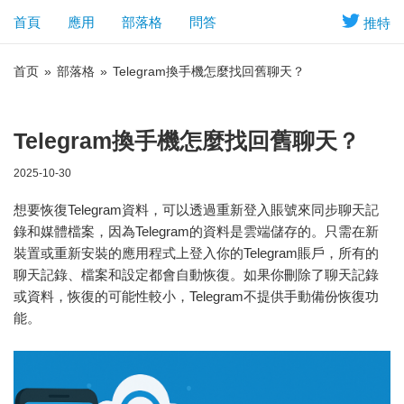
首頁
應用
部落格
問答
推特
首页
»
部落格
»
Telegram換手機怎麼找回舊聊天？
Telegram換手機怎麼找回舊聊天？
2025-10-30
想要恢復Telegram資料，可以透過重新登入賬號來同步聊天記
錄和媒體檔案，因為Telegram的資料是雲端儲存的。只需在新
裝置或重新安裝的應用程式上登入你的Telegram賬戶，所有的
聊天記錄、檔案和設定都會自動恢復。如果你刪除了聊天記錄
或資料，恢復的可能性較小，Telegram不提供手動備份恢復功
能。