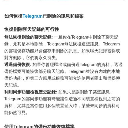
如何恢復
Telegram
已刪除的訊息和檔案
恢復刪除聊天記錄的可行性
無法恢復刪除的聊天記錄:
一旦你在Telegram中刪除了聊天記
錄，尤其是本地刪除，Telegram無法恢復這些訊息。Telegram
的雲端儲存功能只會儲存未刪除的訊息。如果聊天記錄被你或
對方刪除，它們將永久喪失。
透過備份恢復:
如果你曾經匯出或備份過Telegram的資料，透過
備份檔案可能恢復部分聊天記錄。Telegram並沒有內建的本地
備份功能，但第三方應用或服務可能允許使用者匯出和備份聊
天記錄。
利用同步功能檢視歷史記錄:
如果只是誤刪除了某些訊息，
Telegram的雲同步功能有時能讓你透過不同裝置檢視到之前的
資料，尤其是當你使用多個裝置登入時，某些未同步的資料可
能仍然可見。
使用Telegram的備份功能恢復檔案