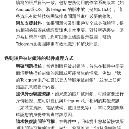
填寫的賬戶資訊一致。包括您所使用的作業系統版本（如
Android或iOS）和Telegram的版本號（例如5.15.0）。這
些資訊有助於技術團隊排查問題並進行必要的修復。
附加支援材料
：如果問題涉及到賬戶安全或身份驗證，提
供相關的截圖或錯誤資訊也非常重要。對於密碼丟失、賬
戶被封禁等問題，您可以附上錯誤提示截圖，幫助
Telegram支援團隊更有效地識別和解決問題。
遇到賬戶被封鎖時的郵件處理方式
明確問題描述
：當遇到賬戶被封鎖時，首先在郵件中簡要
而清晰地描述封鎖的原因或可能發生的情境。例如，“我
的Telegram賬戶在嘗試登入時顯示被封鎖”，並附上任何
錯誤訊息或提示內容。
提供身份驗證資訊
：如果您的賬戶被封鎖，可能需要進行
身份驗證。您可以提供與Telegram賬戶相關的其他資訊
（如裝置資訊、電話號碼、使用歷史等），幫助支援團隊
確認您的身份並審查封鎖原因。
請求恢復訪問許可權
：在郵件中，明確提出您希望恢復賬
戶訪問許可權的請求。例如，您可以寫：“請幫我解除賬