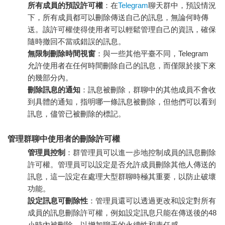
所有成員的預設許可權
：在
Telegram
聊天群
中，預設情況
下，所有成員都可以刪除傳送自己的訊息，無論何時傳
送。該許可權使得使用者可以輕鬆管理自己的資訊，確保
隨時撤回不當或錯誤的訊息。
無限制刪除時間視窗
：與一些其他平臺不同，Telegram
允許使用者在任何時間刪除自己的訊息，而僅限於接下來
的幾部分內。
刪除訊息的通知
：訊息被刪除，群聊中的其他成員不會收
到具體的通知，指明哪一條訊息被刪除，但他們可以看到
訊息，儘管已被刪除的標記。
管理群聊中使用者的刪除許可權
管理員控制
：群管理員可以進一步地控制成員的訊息刪除
許可權。管理員可以設定是否允許成員刪除其他人傳送的
訊息，這一設定在處理大型群聊時極其重要，以防止破壞
功能。
設定訊息可刪除性
：管理員還可以透過更改和設定對所有
成員的訊息刪除許可權，例如設定訊息只能在傳送後的48
小時內被刪除，以增加聊天的永續性和責任感。