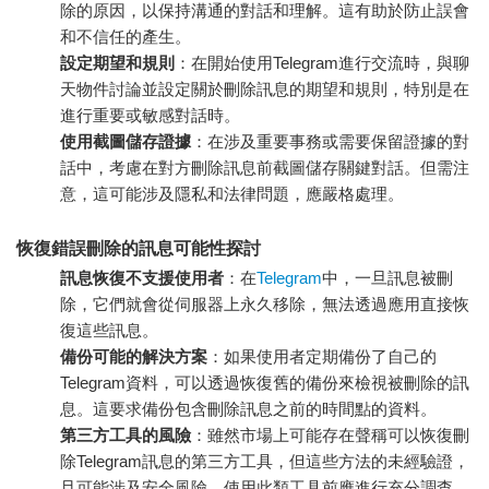
除的原因，以保持溝通的對話和理解。這有助於防止誤會
和不信任的產生。
設定期望和規則
：在開始使用
Telegram
進行交流時，與聊
天物件討論並設定關於刪除訊息的期望和規則，特別是在
進行重要或敏感對話時。
使用截圖儲存證據
：在涉及重要事務或需要保留證據的對
話中，考慮在對方刪除訊息前截圖儲存關鍵對話。但需注
意，這可能涉及隱私和法律問題，應嚴格處理。
恢復錯誤刪除的訊息可能性探討
訊息恢復不支援使用者
：在
Telegram
中，一旦訊息被刪
除，它們就會從伺服器上永久移除，無法透過應用直接恢
復這些訊息。
備份可能的解決方案
：如果使用者定期備份了自己的
Telegram資料，可以透過恢復舊的備份來檢視被刪除的訊
息。這要求備份包含刪除訊息之前的時間點的資料。
第三方工具的風險
：雖然市場上可能存在聲稱可以恢復刪
除Telegram訊息的第三方工具，但這些方法的未經驗證，
且可能涉及安全風險。使用此類工具前應進行充分調查，