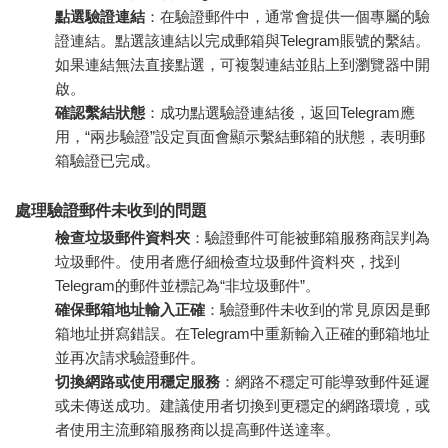
點選驗證連結
：在驗證郵件中，通常會提供一個專屬的驗
證連結。點選該連結以完成郵箱與Telegram賬號的繫結。
如果連結無法直接點選，可複製連結並貼上到瀏覽器中開
啟。
確認繫結狀態
：成功點選驗證連結後，返回Telegram應
用，“兩步驗證”設定頁面會顯示繫結郵箱的狀態，表明郵
箱驗證已完成。
處理驗證郵件未收到的問題
檢查垃圾郵件資料夾
：驗證郵件可能被郵箱服務商誤判為
垃圾郵件。使用者應仔細檢查垃圾郵件資料夾，找到
Telegram的郵件並標記為“非垃圾郵件”。
確保郵箱地址輸入正確
：驗證郵件未收到的常見原因是郵
箱地址拼寫錯誤。在Telegram中重新輸入正確的郵箱地址
並再次請求驗證郵件。
切換網路或使用穩定服務
：網路不穩定可能導致郵件延遲
或未傳送成功。建議使用者切換到更穩定的網路環境，或
者使用主流郵箱服務商以提高郵件送達率。