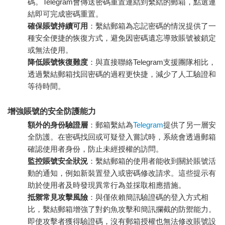
碼。Telegram會傳送密碼重置連結到繫結的郵箱，點選連
結即可完成密碼重置。
確保賬號持續可用
：繫結郵箱為忘記密碼的情況提供了一
種安全便捷的恢復方式，避免因密碼遺忘導致賬號被鎖定
或無法使用。
降低賬號恢復難度
：與直接聯絡Telegram支援團隊相比，
透過繫結郵箱找回密碼的過程更快捷，減少了人工驗證和
等待時間。
增強賬號的安全防護能力
額外的身份驗證層
：郵箱繫結為
Telegram
提供了另一層安
全防護。在密碼找回或可疑登入嘗試時，系統會透過郵箱
確認使用者身份，防止未經授權的訪問。
監控賬號安全狀況
：繫結郵箱的使用者能收到關於賬號活
動的通知，例如新裝置登入或密碼修改請求。這些提示有
助於使用者及時發現異常行為並採取相應措施。
抵禦常見攻擊風險
：與僅依賴簡訊驗證碼的登入方式相
比，繫結郵箱增強了對釣魚攻擊和簡訊攔截的防禦能力。
即使攻擊者獲得驗證碼，沒有郵箱授權也無法修改賬號設