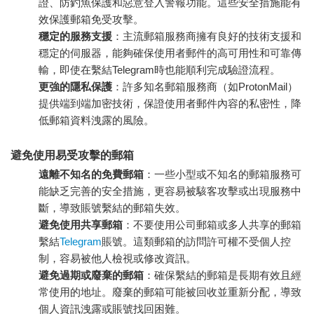
證、防釣魚保護和惡意登入警報功能。這些安全措施能有
效保護郵箱免受攻擊。
穩定的服務支援
：主流郵箱服務商擁有良好的技術支援和
穩定的伺服器，能夠確保使用者郵件的高可用性和可靠傳
輸，即使在繫結Telegram時也能順利完成驗證流程。
更強的隱私保護
：許多知名郵箱服務商（如ProtonMail）
提供端到端加密技術，保證使用者郵件內容的私密性，降
低郵箱資料洩露的風險。
避免使用易受攻擊的郵箱
遠離不知名的免費郵箱
：一些小型或不知名的郵箱服務可
能缺乏完善的安全措施，更容易被駭客攻擊或出現服務中
斷，導致賬號繫結的郵箱失效。
避免使用共享郵箱
：不要使用公司郵箱或多人共享的郵箱
繫結
Telegram
賬號。這類郵箱的訪問許可權不受個人控
制，容易被他人檢視或修改資訊。
避免過期或廢棄的郵箱
：確保繫結的郵箱是長期有效且經
常使用的地址。廢棄的郵箱可能被回收並重新分配，導致
個人資訊洩露或賬號找回困難。