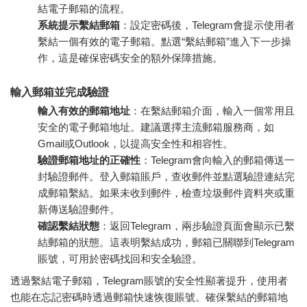
結電子郵箱的流程。
系統提示繫結郵箱
：設定密碼後，Telegram會提示使用者
繫結一個有效的電子郵箱。點選“繫結郵箱”進入下一步操
作，這是確保密碼安全的額外保障措施。
輸入郵箱並完成驗證
輸入有效的郵箱地址
：在繫結郵箱介面，輸入一個常用且
安全的電子郵箱地址。建議選擇主流郵箱服務商，如
Gmail或Outlook，以提高安全性和相容性。
驗證郵箱地址的正確性
：Telegram會向輸入的郵箱傳送一
封驗證郵件。登入郵箱賬戶，查收郵件並點選驗證連結完
成郵箱繫結。如果未收到郵件，檢查垃圾郵件資料夾或重
新傳送驗證郵件。
確認繫結狀態
：返回Telegram，兩步驗證頁面會顯示已繫
結郵箱的狀態。這表明繫結成功，郵箱已關聯到Telegram
賬號，可用於密碼找回和安全驗證。
透過繫結電子郵箱，Telegram賬號的安全性顯著提升，使用者
也能在忘記密碼時透過郵箱快速恢復賬號。確保繫結的郵箱地