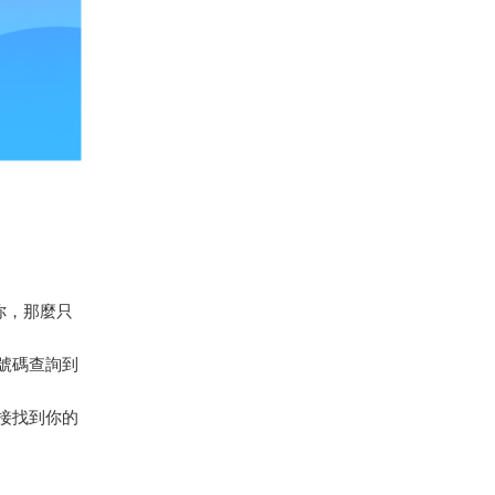
你，那麼只
號碼查詢到
直接找到你的