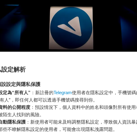
私設定解析
預設設定與隱私保護
設定為“所有人”
：新註冊的
Telegram
使用者在隱私設定中，手機號碼
所有人”，即任何人都可以透過手機號碼搜尋到你。
資料的公開程度
：預設情況下，個人資料中的姓名和頭像對所有使用
被陌生人找到的風險。
自動隱私保護
：新使用者可能未及時調整隱私設定，導致個人資訊暴
那些不瞭解隱私設定的使用者，可能會出現隱私洩露問題。