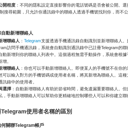
公開程度
：不同的隱私設定直接影響你的電話號碼是否會被公開。選
限制搜尋範圍，只允許你通訊錄中的聯絡人透過手機號找到你，而不
。
和自動新增聯絡人
新增聯絡人
：
Telegram
支援透過手機通訊錄自動識別並新增聯絡人。
legram訪問手機通訊錄，系統會自動識別通訊錄中已註冊Telegram的
自動新增到你的聯絡人列表中。這個過程無需手動操作，系統會根據
新增。
新增聯絡人
：你也可以手動新增聯絡人。即便某人的手機號不在你的
然可以輸入對方的手機號碼或使用者名稱，將其新增為聯絡人。這種
通訊錄中的使用者。
與選擇
：自動新增聯絡人有助於節省時間，避免遺漏重要聯絡人。但
私，手動新增聯絡人可以幫助你更精確地控制哪些人可以和你建立聯
Telegram使用者名稱的區別
何關聯Telegram帳戶