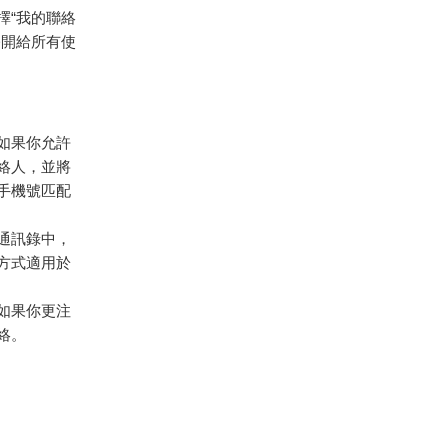
擇“我的聯絡
公開給所有使
如果你允許
聯絡人，並將
手機號匹配
通訊錄中，
方式適用於
如果你更注
絡。