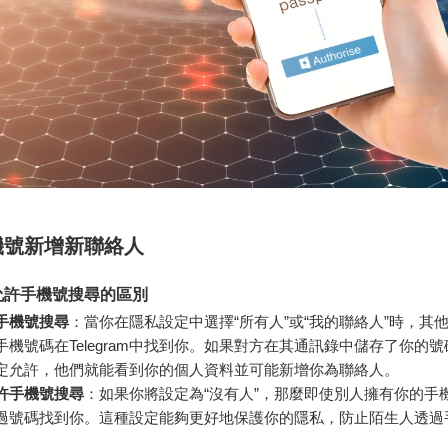
機號新增新聯絡人
允許手機號搜尋的區別
手機號搜尋
：當你在隱私設定中選擇“所有人”或“我的聯絡人”時，其
手機號碼在Telegram中找到你。如果對方在其通訊錄中儲存了你的
定允許，他們就能看到你的個人資料並可能新增你為聯絡人。
許手機號搜尋
：如果你將設定為“沒有人”，那麼即使別人擁有你的手
過號碼找到你。這種設定能夠更好地保護你的隱私，防止陌生人透過
。