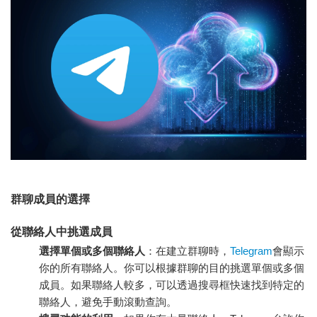
群聊成員的選擇
從聯絡人中挑選成員
選擇單個或多個聯絡人
：在建立群聊時，
Telegram
會顯示
你的所有聯絡人。你可以根據群聊的目的挑選單個或多個
成員。如果聯絡人較多，可以透過搜尋框快速找到特定的
聯絡人，避免手動滾動查詢。