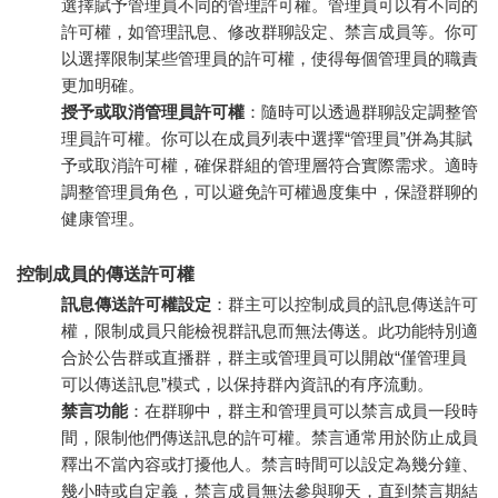
選擇賦予管理員不同的管理許可權。管理員可以有不同的
許可權，如管理訊息、修改群聊設定、禁言成員等。你可
以選擇限制某些管理員的許可權，使得每個管理員的職責
更加明確。
授予或取消管理員許可權
：隨時可以透過群聊設定調整管
理員許可權。你可以在成員列表中選擇“管理員”併為其賦
予或取消許可權，確保群組的管理層符合實際需求。適時
調整管理員角色，可以避免許可權過度集中，保證群聊的
健康管理。
控制成員的傳送許可權
訊息傳送許可權設定
：群主可以控制成員的訊息傳送許可
權，限制成員只能檢視群訊息而無法傳送。此功能特別適
合於公告群或直播群，群主或管理員可以開啟“僅管理員
可以傳送訊息”模式，以保持群內資訊的有序流動。
禁言功能
：在群聊中，群主和管理員可以禁言成員一段時
間，限制他們傳送訊息的許可權。禁言通常用於防止成員
釋出不當內容或打擾他人。禁言時間可以設定為幾分鐘、
幾小時或自定義，禁言成員無法參與聊天，直到禁言期結