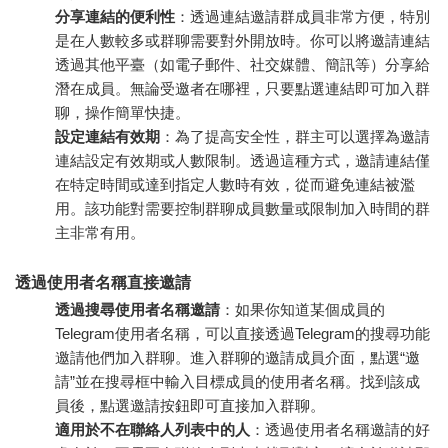
分享連結的便利性
：透過連結邀請群成員非常方便，特別
是在人數較多或群聊需要對外開放時。你可以將邀請連結
透過其他平臺（如電子郵件、社交媒體、簡訊等）分享給
潛在成員。無論受邀者在哪裡，只要點選連結即可加入群
聊，操作簡單快捷。
設定連結有效期
：為了提高安全性，群主可以選擇為邀請
連結設定有效期或人數限制。透過這種方式，邀請連結僅
在特定時間或達到指定人數時有效，從而避免連結被濫
用。該功能對需要控制群聊成員數量或限制加入時間的群
主非常有用。
透過使用者名稱直接邀請
透過搜尋使用者名稱邀請
：如果你知道某個成員的
Telegram使用者名稱，可以直接透過Telegram的搜尋功能
邀請他們加入群聊。進入群聊的邀請成員介面，點選“邀
請”並在搜尋框中輸入目標成員的使用者名稱。找到該成
員後，點選邀請按鈕即可直接加入群聊。
適用於不在聯絡人列表中的人
：透過使用者名稱邀請的好