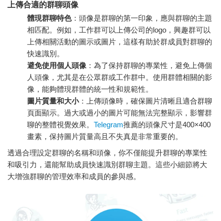
上傳合適的群聊頭像
體現群聊特色
：頭像是群聊的第一印象，應與群聊的主題
相匹配。例如，工作群可以上傳公司的logo，興趣群可以
上傳相關活動的圖示或圖片，這樣有助於群成員對群聊的
快速識別。
避免使用個人頭像
：為了保持群聊的專業性，避免上傳個
人頭像，尤其是在公眾群或工作群中。使用群體相關的影
像，能夠體現群體的統一性和規範性。
圖片質量和大小
：上傳頭像時，確保圖片清晰且適合群聊
頁面顯示。過大或過小的圖片可能無法完整顯示，影響群
聊的整體視覺效果。
Telegram
推薦的頭像尺寸是400×400
畫素，保持圖片質量高且不失真是非常重要的。
透過合理設定群聊的名稱和頭像，你不僅能提升群聊的專業性
和吸引力，還能幫助成員快速識別群聊主題。這些小細節將大
大增強群聊的管理效率和成員的參與感。