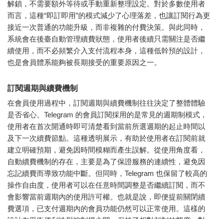
解鎖，不需要額外等待或手動重新整理設定。對於多數使用者
而言，這種“即訂即用”的模式減少了心理落差，也讓訂閱行為更
接近一次普通的功能升級，而非複雜的付費決策。與此同時，
系統會在後臺自動管理續費狀態，使用者後續只需關注是否繼
續使用，而不必頻繁介入支付流程本身，這種低幹預的設計，
也是會員體系能夠被長期接受的重要原因之一。
訂閱週期與續費機制
在會員使用過程中，訂閱週期與續費機制往往決定了整體體驗
是否省心。Telegram 的會員訂閱採用的是常見的週期制模式，
使用者在首次開通時即可清楚看到當前所選週期的起止時間以
及下一次續費節點。這種透明展示，有助於使用者在訂閱前就
建立明確預期，避免因時間模糊而產生誤解。從使用角度看，
自動續費機制的存在，主要是為了保證服務的連續性，避免因
忘記續費而導致功能中斷。但同時，Telegram 也保留了較高的
操作自由度，使用者可以在任意時間調整是否繼續訂閱，而不
會影響當前週期內的使用許可權。也就是說，即便提前關閉續
費選項，已支付週期內的會員功能仍然可以正常使用。這樣的