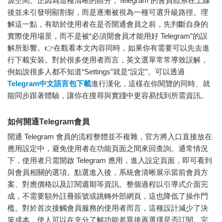
源空間。正因為這種清晰的區分，Telegram 的會員體系在上線
後並未引發明顯割裂，而是逐漸被視為一種可選升級路徑。理
解這一點，有助於使用者在是否開通會員之前，先判斷自身的
實際使用場景，而不是被“必須開會員才能用好 Telegram”的誤
解所影響。👉在觀看本文內容同時，如果你有需要可以先去進
行下載安裝。對於很多使用者而言，英文選單常常導致誤解，
例如說很多人都不知道“Settings”就是“設定”。可以透過
Telegram中文語言包下載
進行漢化，這樣在你閱覽的同時、就
能同步跟著體驗，讓你在搜尋與實踐中更容易找到所需資訊。
如何開通Telegram會員
開通 Telegram 會員的流程整體並不複雜，官方將入口直接放在
應用設定中，避免使用者在功能頁面之間來回查詢。通常情況
下，使用者只需開啟 Telegram 應用，進入設定頁面，即可看到
與會員相關的選項。點選進入後，系統會清晰展示當前會員方
案、對應價格以及訂閱週期等資訊。整個過程以引導式介面完
成，不需要額外註冊賬號或跳轉外部網頁，這也降低了操作門
檻。對於首次接觸會員服務的使用者而言，這種設計減少了決
策成本，使人可以在充分了解功能差異後再選擇是否訂閱。完