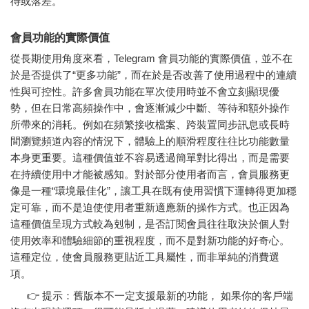
待或落差。
會員功能的實際價值
從長期使用角度來看，Telegram 會員功能的實際價值，並不在
於是否提供了“更多功能”，而在於是否改善了使用過程中的連續
性與可控性。許多會員功能在單次使用時並不會立刻顯現優
勢，但在日常高頻操作中，會逐漸減少中斷、等待和額外操作
所帶來的消耗。例如在頻繁接收檔案、跨裝置同步訊息或長時
間瀏覽頻道內容的情況下，體驗上的順滑程度往往比功能數量
本身更重要。這種價值並不容易透過簡單對比得出，而是需要
在持續使用中才能被感知。對於部分使用者而言，會員服務更
像是一種“環境最佳化”，讓工具在既有使用習慣下運轉得更加穩
定可靠，而不是迫使使用者重新適應新的操作方式。也正因為
這種價值呈現方式較為剋制，是否訂閱會員往往取決於個人對
使用效率和體驗細節的重視程度，而不是對新功能的好奇心。
這種定位，使會員服務更貼近工具屬性，而非單純的消費選
項。
👉 提示：舊版本不一定支援最新的功能， 如果你的客戶端