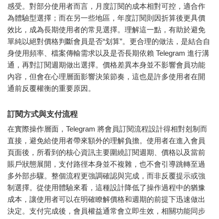
感受。對部分使用者而言，月度訂閱的成本相對可控，適合作
為體驗型選擇；而在另一些地區，年度訂閱則因折算後更具價
效比，成為長期使用者的常見選擇。理解這一點，有助於避免
單純以絕對價格判斷會員是否“划算”。更合理的做法，是結合自
身使用頻率、檔案傳輸需求以及是否長期依賴 Telegram 進行溝
通，再對訂閱週期做出選擇。價格差異本身並不影響會員功能
內容，但會在心理層面影響決策節奏，這也是許多使用者在開
通前反覆權衡的重要原因。
訂閱方式與支付流程
在實際操作層面，Telegram 將會員訂閱流程設計得相對剋制而
直接，避免給使用者帶來額外的理解負擔。使用者在進入會員
頁面後，所看到的核心資訊主要圍繞訂閱週期、價格以及當前
賬戶狀態展開，支付路徑本身並不複雜，也不會引導跳轉至過
多外部步驟。整個流程更強調確認與完成，而非反覆提示或強
制選擇。從使用體驗來看，這種設計降低了操作過程中的猶豫
成本，讓使用者可以在明確瞭解價格和週期的前提下迅速做出
決定。支付完成後，會員權益通常會立即生效，相關功能同步