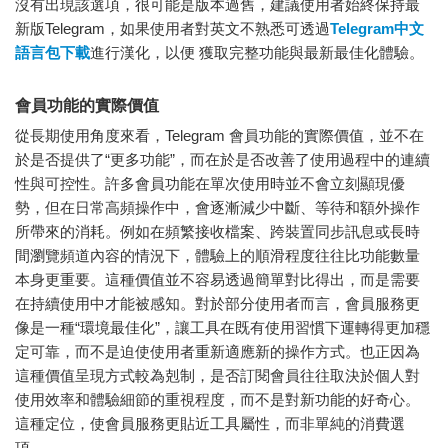
沒有出現該選項，很可能是版本過舊，建議使用者始終保持最
新版Telegram，如果使用者對英文不熟悉可透過
Telegram中文
語言包下載
進行漢化，以便 獲取完整功能與最新最佳化體驗。
會員功能的實際價值
從長期使用角度來看，Telegram 會員功能的實際價值，並不在
於是否提供了“更多功能”，而在於是否改善了使用過程中的連續
性與可控性。許多會員功能在單次使用時並不會立刻顯現優
勢，但在日常高頻操作中，會逐漸減少中斷、等待和額外操作
所帶來的消耗。例如在頻繁接收檔案、跨裝置同步訊息或長時
間瀏覽頻道內容的情況下，體驗上的順滑程度往往比功能數量
本身更重要。這種價值並不容易透過簡單對比得出，而是需要
在持續使用中才能被感知。對於部分使用者而言，會員服務更
像是一種“環境最佳化”，讓工具在既有使用習慣下運轉得更加穩
定可靠，而不是迫使使用者重新適應新的操作方式。也正因為
這種價值呈現方式較為剋制，是否訂閱會員往往取決於個人對
使用效率和體驗細節的重視程度，而不是對新功能的好奇心。
這種定位，使會員服務更貼近工具屬性，而非單純的消費選
項。