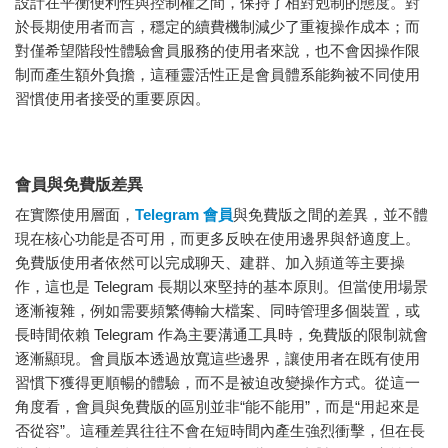
設計在平衡便利性與控制權之間，保持了相對剋制的態度。對
於長期使用者而言，穩定的續費機制減少了重複操作成本；而
對僅希望階段性體驗會員服務的使用者來說，也不會因操作限
制而產生額外負擔，這種靈活性正是會員體系能夠被不同使用
習慣使用者接受的重要原因。
會員與免費版差異
在實際使用層面，
Telegram 會員
與免費版之間的差異，並不體
現在核心功能是否可用，而更多反映在使用邊界與舒適度上。
免費版使用者依然可以完成聊天、建群、加入頻道等主要操
作，這也是 Telegram 長期以來堅持的基本原則。但當使用場景
逐漸複雜，例如需要頻繁傳輸大檔案、同時管理多個裝置，或
長時間依賴 Telegram 作為主要溝通工具時，免費版的限制就會
逐漸顯現。會員版本透過放寬這些邊界，讓使用者在既有使用
習慣下獲得更順暢的體驗，而不是被迫改變操作方式。從這一
角度看，會員與免費版的區別並非“能不能用”，而是“用起來是
否從容”。這種差異往往不會在短時間內產生強烈衝擊，但在長