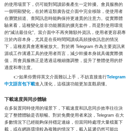
的使用場景下，仍可能對閱讀節奏產生一定幹擾。會員服務的
一個明顯變化，在於將這類廣告從介面中完全移除，使使用者
在瀏覽頻道、查閱訊息時能夠保持更連貫的注意力。從實際體
驗來看，這種變化並非功能層面的擴充套件，而是對使用環境
的“減法最佳化”。當介面中不再夾雜額外資訊，使用者更容易專
注於內容本身，尤其是在長時間閱讀或高頻接收訊息的情況
下，這種差異會逐漸被放大。對於將 Telegram 作為主要資訊來
源或工作溝通工具的使用者而言，減少幹擾本身就具備實際價
值，而會員服務正是透過這種細微調整，提升了整體使用的舒
適度和專注度。
👉如果你覺得英文介面難以上手，不妨直接進行
Telegram
中文語言包下載
進入漢化，這樣讓功能更加直觀易懂。
下載速度與同步體驗
在多裝置同時使用的場景下，下載速度和訊息同步效率往往決
定了整體體驗是否順暢。對於免費使用者來說，Telegram 在大
多數情況下已經能夠保持穩定連線，但當同時處理大量檔案下
載，或在網路環境較為複雜的情況下，載入延遲仍然可能出