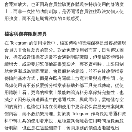
會逐漸放大。也正因為會員體驗更多體現在持續使用的舒適度
上，而非一次性的功能刺激，是否開通會員往往取決於個人使
用強度，而不是短期嘗試後的直觀感受。
檔案與儲存限制差異
在 Telegram 的使用場景中，檔案傳輸和雲端儲存是最容易體現
會員與非會員差異的部分。對於免費使用者而言，日常傳送圖
片、檔案或音訊檔案通常不會遇到明顯障礙，但當檔案體積持
續增大，或需要頻繁傳輸高畫質影片、專案資料時，上限限制
就會逐漸成為實際問題。會員服務的意義，並不在於改變檔案
傳輸的基本方式，而是在既有邏輯上放寬容量與處理空間，使
高頻使用者不必反覆拆分檔案或藉助外部工具完成傳輸。從使
用體驗上看，更高的檔案上限能夠讓資料分享保持完整性，也
減少了因分段傳送而產生的溝通成本。與此同時，雲端儲存空
間的寬裕，也讓使用者在長期使用中更容易保留歷史檔案與媒
體內容，而不必頻繁清理。對於將 Telegram 作為長期溝通和資
料中轉工具的使用者來說，這種差異會隨著使用時間拉長而愈
發明顯，也正是在這些細節中，會員服務的價值逐漸體現出