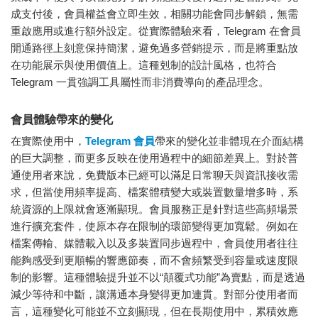
成支付後，會員權益會立即生效，相關功能會同步解鎖，無需
重啟應用或進行額外設定。從實際體驗來看，Telegram 在會員
開通路徑上刻意保持簡潔，避免過多營銷提示，而是將重點放
在功能展示與使用價值上。這種剋制的設計風格，也符合
Telegram 一貫強調工具屬性而非消費導向的產品理念。
會員體驗帶來的變化
在實際使用中，
Telegram 會員
帶來的變化並非體現在介面結構
的巨大調整，而更多反映在使用過程中的細節差異上。對於普
通使用者來說，免費版本已經可以滿足日常聊天與資訊接收需
求，但當使用頻率提高、檔案體積變大或裝置數量增多時，系
統資源的上限就會逐漸顯現。會員服務正是針對這些高頻場景
進行擴充套件，使原本存在限制的環節變得更加寬鬆。例如在
檔案傳輸、媒體載入以及多裝置同步過程中，會員使用者往往
能夠感受到更順暢的響應節奏，而不會頻繁受到容量或速度限
制的影響。這種體驗提升並不以“顛覆式功能”為賣點，而是透過
減少等待和中斷，讓溝通本身變得更加連貫。對部分使用者而
言，這種變化可能並不立刻顯現，但在長期使用中，累積效應