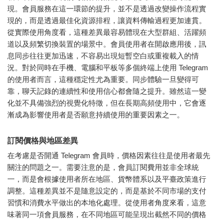
現。會員服務在這一環節的提升，並不是透過改變操作流程實
現的，而是透過最佳化資源排程，讓資料傳輸過程更加連貫。
從實際使用角度看，這種差異最容易體現在大型群組、活躍頻
道以及頻繁切換裝置的場景中。會員使用者在開啟應用後，訊
息同步往往更加迅速，不容易出現短暫空白或重複載入的情
況。對於同時在手機、電腦和平板等多個終端上使用 Telegram
的使用者而言，這種穩定性尤為重要。同步體驗一旦變得可
靠，聊天記錄的連續性和使用信心都會隨之提升。雖然這一變
化並不具備強烈的視覺化特徵，但在長期高頻使用中，它會逐
漸成為影響使用者是否願意持續使用的重要因素之一。
訂閱價格與地區差異
在考慮是否開通 Telegram 會員時，價格因素往往是使用者最先
關注的問題之一。需要注意的是，會員訂閱費用並非全球統
一，而是會根據使用者所在地區、貨幣體系以及平臺政策進行
調整。這種差異並不是隨意設定的，而是基於不同市場的支付
習慣和消費水平做出的本地化處理。從使用者角度來看，這意
味著同一項會員服務，在不同地區可能呈現出截然不同的價格