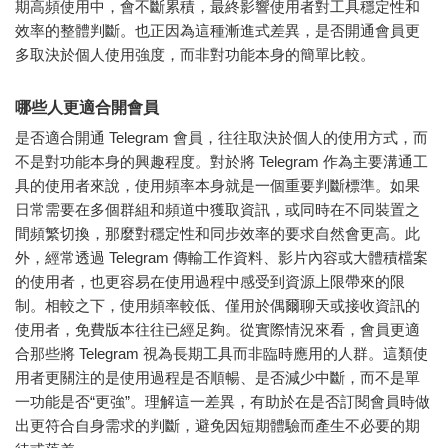
期高頻使用中，會不斷累積，最終影響使用者對工具穩定性和
效率的整體判斷。也正因為這種漸進式差異，是否開通會員更
多取決於個人使用強度，而非對功能本身的簡單比較。
哪些人更適合開會員
是否適合開通 Telegram 會員，往往取決於個人的使用方式，而
不是對功能本身的興趣程度。對於將 Telegram 作為主要溝通工
具的使用者來說，使用頻率本身就是一個重要判斷標準。如果
日常需要在多個群組和頻道中獲取資訊，或同時在不同裝置之
間頻繁切換，那麼對穩定性和同步效率的要求自然會更高。此
外，經常透過 Telegram 傳輸工作資料、影片內容或大體積檔案
的使用者，也更容易在使用過程中感受到資源上限帶來的限
制。相較之下，使用頻率較低、僅用於偶爾聊天或接收資訊的
使用者，免費版本往往已經足夠。從實際情況來看，會員更適
合那些將 Telegram 視為長期工具而非臨時應用的人群。這類使
用者更關注的是使用過程是否順暢、是否減少中斷，而不是單
一功能是否“更強”。理解這一差異，有助於在是否訂閱會員時做
出更符合自身需求的判斷，避免因短期體驗而產生不必要的期