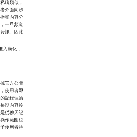
與私聊類似，
閱者介面同步
廣播和內容分
是，一旦頻道
的資訊。因此
進入漢化，
根據官方公開
在，使用者即
早的記錄理論
調長期內容控
只是從聊天記
可操作範圍也
給予使用者持