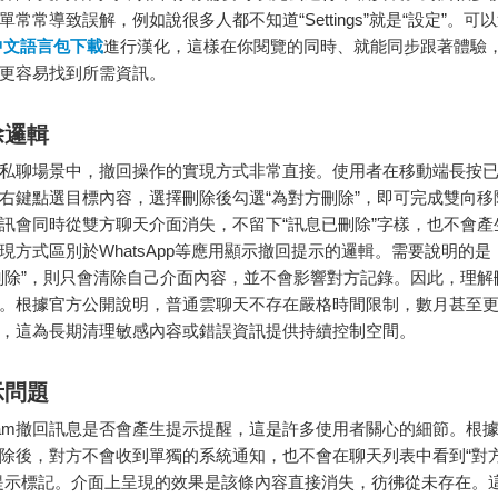
常常導致誤解，例如說很多人都不知道“Settings”就是“設定”。可
am中文語言包下載
進行漢化，這樣在你閱覽的同時、就能同步跟著體驗
更容易找到所需資訊。
除邏輯
gram私聊場景中，撤回操作的實現方式非常直接。使用者在移動端長按
右鍵點選目標內容，選擇刪除後勾選“為對方刪除”，即可完成雙向移
訊會同時從雙方聊天介面消失，不留下“訊息已刪除”字樣，也不會產
現方式區別於
WhatsApp
等應用顯示撤回提示的邏輯。需要說明的是
刪除”，則只會清除自己介面內容，並不會影響對方記錄。因此，理解
。根據官方公開說明，普通雲聊天不存在嚴格時間限制，數月甚至
，這為長期清理敏感內容或錯誤資訊提供持續控制空間。
示問題
egram撤回訊息是否會產生提示提醒，這是許多使用者關心的細節。根
除後，對方不會收到單獨的系統通知，也不會在聊天列表中看到“對
提示標記。介面上呈現的效果是該條內容直接消失，彷彿從未存在。