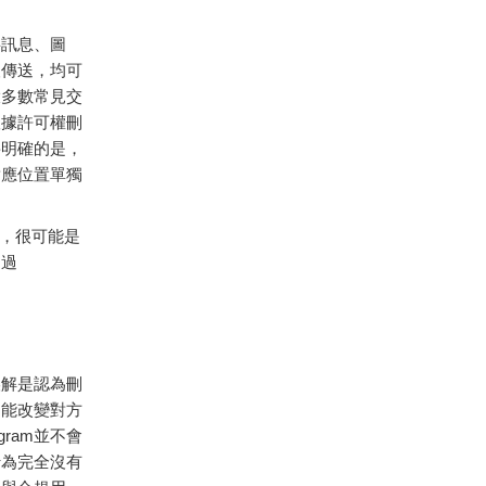
字訊息、圖
人傳送，均可
大多數常見交
根據許可權刪
要明確的是，
對應位置單獨
，很可能是
透過
誤解是認為刪
不能改變對方
ram並不會
行為完全沒有