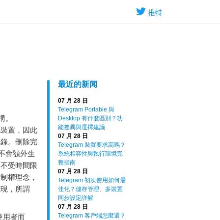
推特
最近的新闻
07 月 28 日
Telegram Portable 與
構。
Desktop 有什麼區別？功
能差異與選擇建議
地裝置，因此
07 月 28 日
記錄。刪除完
Telegram 裝置要求高嗎？
不會額外生
系統相容性與執行環境完
整指南
上不受時間限
07 月 28 日
控制權理念，
Telegram 初次使用如何最
發現，所謂
佳化？儲存管理、多裝置
同步設定詳解
07 月 28 日
Telegram 客戶端怎麼選？
使用者而