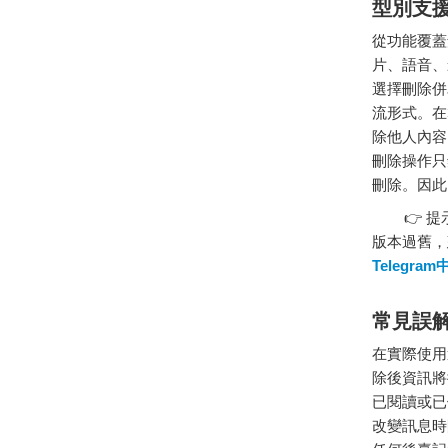
型別支
從功能覆蓋
片、語音、
選擇刪除併
流形式。在
除他人內容
刪除操作只
刪除。因此
👉 提示
版本過舊，
Telegr
常見誤
在實際使用
除後資訊將
已閱讀或已
改變訊息時