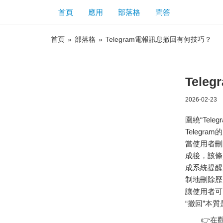
首頁
應用
部落格
問答
首页
»
部落格
»
Telegram電報訊息撤回有何技巧？
Tel
2026-02-23
圍繞“Tel
Teleg
當使用者刪
成後，該條
成系統提醒
制地刪除歷
讓使用者可
“撤回”本
👉在觀