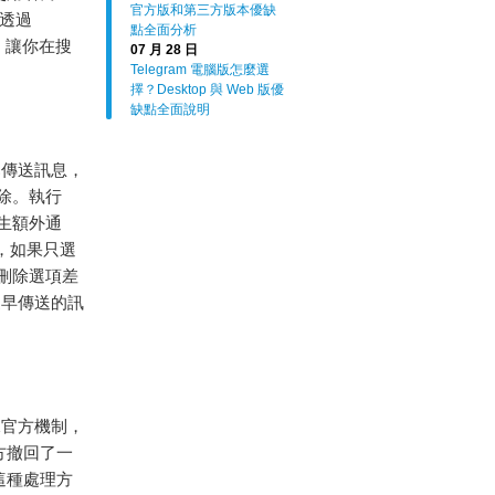
官方版和第三方版本優缺
以透過
點全面分析
，讓你在搜
07 月 28 日
Telegram 電腦版怎麼選
擇？Desktop 與 Web 版優
缺點全面說明
已傳送訊息，
除。執行
生額外通
，如果只選
刪除選項差
更早傳送的訊
據官方機制，
方撤回了一
這種處理方