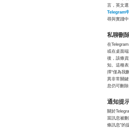
言，英文選單
Telegr
尋與實踐中
私聊刪
在Tele
或在桌面端
後，該條資
知。這種表
擇“僅為我
異非常關鍵
息仍可刪除
通知提
關於Tel
當訊息被刪
條訊息”的