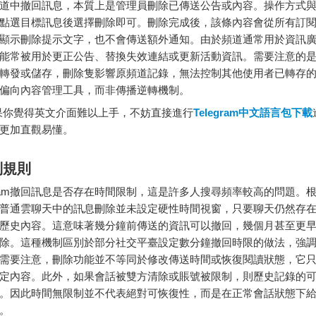
道中撤回訊息，本質上是管理員刪除已傳送公告或內容。操作方式
點選目標訊息後選擇刪除即可。刪除完成後，該條內容會從所有訂
顯示刪除提示文字，也不會傳送額外通知。由於頻道通常用於資訊
能常被用於更正公告、替換失效連結或更新活動資訊。需要注意的
轉發或儲存，刪除隻影響原頻道記錄，無法控制其他使用者已轉存
偏向內容管理工具，而非傳播逆轉機制。
你覺得英文介面難以上手，不妨直接進行
Telegram中文語言包下載
更加直觀易懂。
制規則
egram撤回訊息是否存在時間限制，這是許多人搜尋頻率較高的問題。
普通雲聊天中的訊息刪除並未設定硬性時間視窗，只要聊天仍然存
歷史內容。這意味著幾分鐘前傳送的資訊可以撤回，幾個月甚至更
除。這種機制區別於部分社交平臺設定數分鐘撤回時限的做法，強
需要注意，刪除功能並不等同於修改傳送時間或恢復閱讀狀態，它
定內容。此外，如果會話被雙方清除或賬號被限制，則歷史記錄的
。因此時間無限制並不代表絕對可恢復性，而是在正常會話狀態下
。