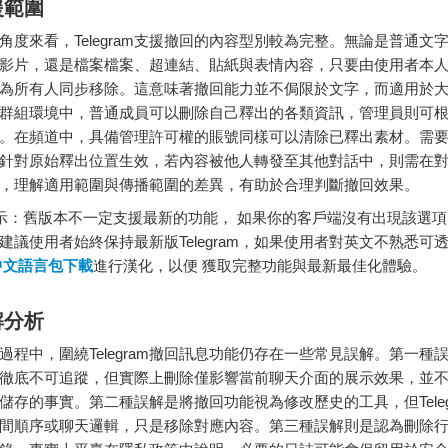
援範圍
角度來看，Telegram支援撤回的內容型別較為完整。無論是普通文
影片，還是檔案檔案、超連結、貼紙與表情內容，只要由使用者本
為所有人同步移除。這意味著撤回能力並不侷限於文字，而適用於
群組環境中，普通成員可以刪除自己釋出的各類資訊，管理員則可
。在頻道中，具備管理許可權的賬號同樣可以清除已釋出素材。需
針對原始釋出位置生效，若內容被他人轉發至其他對話中，則需在
，理解適用範圍與傳播範圍的差異，有助於合理判斷撤回效果。
：舊版本不一定支援最新的功能， 如果你的客戶端沒有出現該選項
建議使用者始終保持最新版Telegram，如果使用者對英文不熟悉可
am中文語言包下載
進行漢化，以便 獲取完整功能與最新最佳化體驗。
解分析
過程中，圍繞Telegram撤回訊息功能仍存在一些常見誤解。第一種
徹底不可追蹤，但實際上刪除僅影響當前聊天介面的展示效果，並
儲存的事實。第二種誤解是將撤回功能視為修改歷史的工具，但Teleg
間順序或聊天邏輯，只是移除對應內容。第三種誤解則是認為刪除