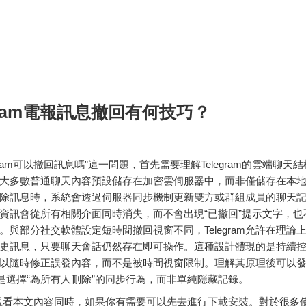
egram電報訊息撤回有何技巧？
egram可以撤回訊息嗎”這一問題，首先需要理解
Telegram
的雲端聊天結
ram的大多數普通聊天內容預設儲存在加密雲伺服器中，而非僅儲存在本
除訊息時，系統會透過伺服器同步機制更新雙方或群組成員的聊天
資訊會從所有相關介面同時消失，而不會出現“已撤回”提示文字，也
。與部分社交軟體設定短時間撤回視窗不同，Telegram允許在理論
史訊息，只要聊天會話仍然存在即可操作。這種設計體現的是持續
以隨時修正誤發內容，而不是被時間視窗限制。理解其原理後可以
質是選擇“為所有人刪除”的同步行為，而非單純隱藏記錄。
看本文內容同時，如果你有需要可以先去進行下載安裝。對於很多