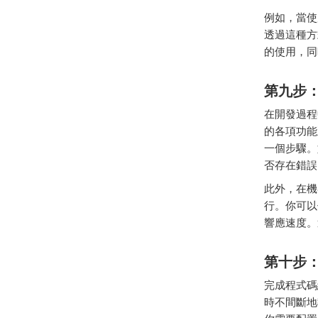
例如，
當
使
透過
這種
方
的
使用，
同
第九
步
在
開發
過程
的
各
項
功能
一個
步驟。
否
存在
錯誤
此外，
在
機
行。
你
可以
響應
速度。
第十
步
完成
程式碼
時
不
間
斷
地