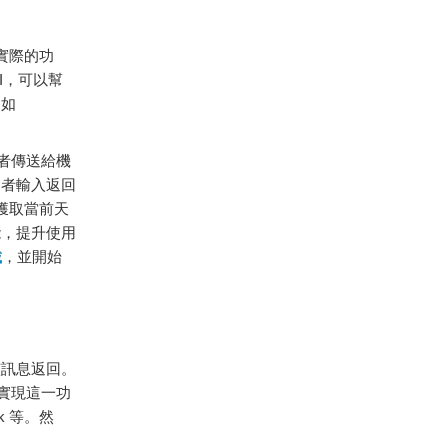
實際
的
功
I，
可以
幫
，
如
者
傳送
給
機
用者
輸入
返回
獲取
當前
天
能，
提升
使用
載
，
並
開始
該
訊息
返回。
實現
這
一
功
sk
等。
然