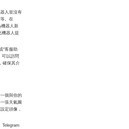
機器
人
並
沒有
像
等。
在
為
機器
人
新
此
機器
人
提
或“
客
服
助
，
可以
訪問
，
確保
其
介
擇
一個
與
你的
擇
一張
天氣
圖
過
設定
頭
像，
。
Telegram