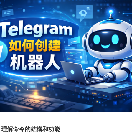
：
理解
命令
的
結構
和
功能