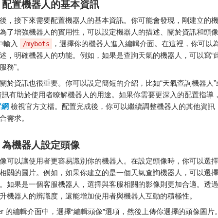
：
配置
機器
人的
基本
資訊
後，
接
下來
需要
配置
機器
人的
基本
資訊。
你
可能
會
發現，
剛
建立
的
為了
增強
機器
人的
實用
性，
可以
設定
機器
人的
描述、
關於
資訊
和
頭
中
輸入
，
選擇
你的
機器
人
進入
編輯
介面。
在
這裡，
你
可以
/mybots
述，
明確
機器
人的
功能。
例如，
如果
是
查詢
天氣
的
機器
人，
可以
寫“
服務”。
關於
資訊
也
很
重要。
你
可以
設定
簡短
的
介紹，
比如“
天氣
查詢
機器
人”
資訊
有助
於
使用者
瞭解
機器
人的
用途。
如果
你
需要
更
深入
的
配置
指導
官
網
檢視
官方
文
檔。
配置
完成後，
你
可以
繼續
調整
機器
人的
其他
資訊
合
需求。
：
為
機器
人
設定
頭
像
像
可以
讓
使用者
更
容易
識別
你的
機器
人。
在
設定
頭
像
時，
你
可以
選
相關
的
圖片。
例如，
如果
你
建立
的是
一個
天氣
查詢
機器
人，
可以
選
。
如果
是
一個
客
服
機器
人，
選擇
與
客
服
相關
的
影像
則
更加
合適。
透
升
機器
人的
辨識
度，
還
能
增加
使用者
與
機器
人
互動
的
積極
性。
er
的
編輯
介面
中，
選擇“
編輯
頭
像”
選項，
然後
上
傳
你
選擇
的
頭
像
圖片