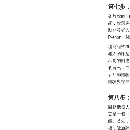
第七
步
雖然
你的
T
能，
你
還
需
助
開發
者
與
Python、
N
編寫
程式碼
器
人的
訊息
不同
的
回應
氣
資訊，
並
者
互動
體驗
體驗
與
機器
第
八步
回聲
機器
人
它是
一個
非
能。
首先，
後，
透過
調