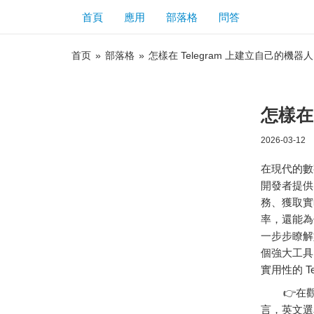
首頁
應用
部落格
問答
首页
»
部落格
»
怎樣在 Telegram 上建立自己的機器
怎樣在
2026-03-12
在
現代
的
數
開發
者
提供
務、
獲取
實
率，
還
能
為
一步步
瞭解
個
強大
工具
實用
性的
T
👉在觀
言，英文選單