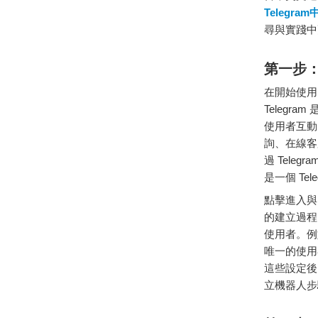
Telegr
尋與實踐中
第
一步
在
開始
使
Telegram
使用者
互動
詢、
在
線
客
過
Telegra
是
一個
Tel
點
擊
進入
的
建立
過程
使用者。
例
唯一
的
使用
這些
設定
後
立
機器
人
步