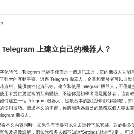
人？
 Telegram 上建立自己的機器人？
字
化
時代，
Telegram
已經
不僅僅是
一個
通訊
工具，
它的
機器
人
功能
了
強大
的
互動
平臺。
透過
Telegram
機器
人，
企業
和
開發
者
可以
自動
時
資料、
提供
個性
化
資訊
等。
建立
和
使用
Telegram
機器
人，
不僅
能
使用者
提供
更
豐富
的
互動
體驗。
不論
你是
初學者
還是
開發
者，
這
篇
如何
建立
一個
Telegram
機器
人，
從
最
基本
的
設定
到
程式碼
開發，
幫
的
使用
技巧。
透過
本文
的
學習，
你將
能夠
為
自己
的
業務
或
個人
專案
elegram
機器
人。
看本文內容同時，如果你有需要可以先去進行下載安裝。對於很多
常常導致誤解，例如說很多人都不知道“Settings”就是“設定”。可