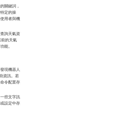
入
的
關鍵
詞，
行
特定
的
操
，
使用者
與
機
於
查詢
天氣
資
當前
的
天氣
的
功能。
你
發現
機器
人
助
資訊。
若
是
命令
配置
存
送
一些
文字
訊
碼
或
設定
中
存
。