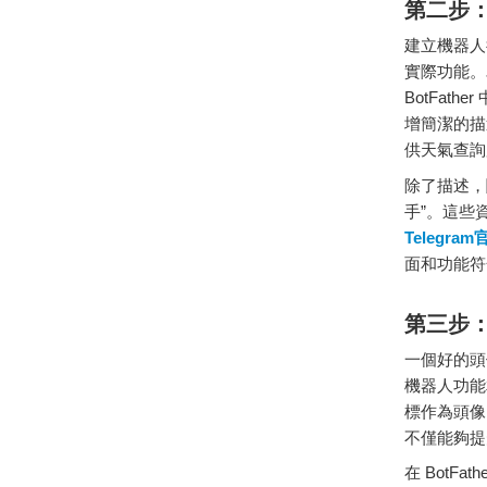
第二
步
建立
機器
人
實際
功能。
BotFather
增
簡潔
的
描
供
天氣
查詢
除了
描述，
手”。
這些
Telegram
面
和
功能
符
第
三步
一個
好的
頭
機器
人
功能
標
作為
頭
像
不僅
能夠
提
在
BotFath