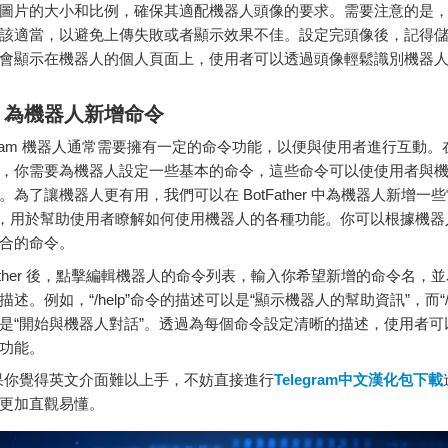
圖片
的
大小
和
比例，
確保
其
適
配
機器
人頭
像
的
要求。
需要
注意
的是
該
適當，
以
避免
上
傳
失敗
或者
顯示
效果
不佳。
設定
完
頭
像
後，
記得
會
顯示
在
機器
人的
個人
頁
面上，
使用者
可以
透過
頭
像
輕鬆
識別
機器
：
為
機器
人
新增
命令
ram
機器
人
通常
需要
擁有
一定
的
命令
功能，
以便
與
使用者
進行
互動。
，
你
需要
為
機器
人
設定
一些
基本
的
命令，
這些
命令
可以
使
使用者
與
。
為了
讓
機器
人
更有
用，
我們
可以
在
BotFather
中
為
機器
人
新增
一些
”，
用於
幫助
使用者
瞭解
如何
使用
機器
人的
各種
功能。
你
可以
根據
機器
合
的
命令。
ther
後，
點
擊
編輯
機器
人的
命令
列表，
輸入
你
希望
新增
的
命令
名，
並
描述。
例如，“/
help”
命令
的
描述
可以
是“
顯示
機器
人的
幫助
資訊”，
而“
是“
開始
與
機器
人
對話”。
透過
為
每
個
命令
設定
清晰
的
描述，
使用者
可
功能。
你覺得英文介面難以上手，不妨直接進行
Telegram中文漢化包下載
更加直觀易懂。