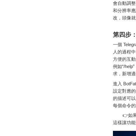
會
自動
調整
和
分辨
率
應
改，
頭
像
就
第四
步
一個
Teleg
人的
過程
中
方便
的
互動
例如“/
help
求，
新增
適
進入
BotFa
設定
對應
的
的
描述
可以
每
個
命令
的
👉如果
這樣讓功能