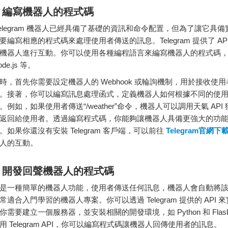
：
編寫
機器
人的
程式碼
elegram
機器
人
已經
具備
了
基礎
的
資訊
和
命令
配置，
但
為了
讓
它
具備
要
編寫
相應
的
程式碼
來
處理
使用者
傳送
的
訊息。
Telegram
提供
了
AP
機器
人
進行
互動。
你
可以
使用
各種
編
程
語言
來
編寫
機器
人的
程式碼
ode.
js
等。
時，
首先
你
需要
設定
機器
人的
Webhook
或
輪
詢
機制，
用於
接收
使用
。
接著，
你
可以
編寫
訊息
處理
函式，
定義
機器
人
如何
根據
不同
的
使
。
例如，
如果
使用者
傳送“/
weather”
命令，
機器
人
可以
調
用
天氣
API
返回
給
使用者。
透過
編寫
程式碼，
你
能夠
讓
機器
人
具備
更
強大
的
功
。
如果
你
還
沒有
安裝
Telegram
客戶
端，
可以
前往
Telegram
官
網
下
人的
互動。
：
開發
回聲
機器
人的
程式碼
是
一種
簡單
的
機器
人
功能，
使用者
傳送
任何
訊息，
機器
人
會
自動
將
常
適合
入門
學習
的
機器
人
專案。
你
可以
透過
Telegram
提供
的
API
來
你
需要
建立
一個
服務
器，
並
安裝
相關
的
開發
環境，
如
Python
和
Fla
用
Telegram
API，
你
可以
編寫
程式碼
讓
機器
人
回
傳
使用者
的
訊息。