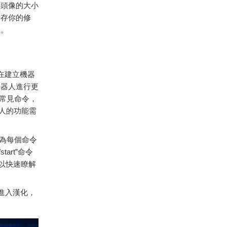
，
頭
像
的
大小
儲存
你的
修
人。
在
建立
機器
機器
人
進行
更
常見
命令，
人的
功能
需
為
每
個
命令
/
start”
命令
以
快速
瞭解
進入漢化，