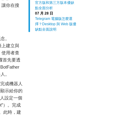
官方版和第三方版本優缺
，讓你在搜
點全面分析
07 月 28 日
Telegram 電腦版怎麼選
擇？Desktop 與 Web 版優
缺點全面說明
概念。
臺
上
建立
與
、
使用者
查
驟
首先
要
透
。
BotFather
器
人。
你
完成
機器
人
會
顯示
給
你的
人
設定
一個
bot”）。
完成
。
此時，
建