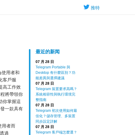
推特
最近的新闻
07 月 28 日
Telegram Portable 與
為
使用者
和
Desktop 有什麼區別？功
能差異與選擇建議
化
客戶
服
07 月 28 日
提高
工作
效
Telegram 裝置要求高嗎？
教程
將
帶領
你
系統相容性與執行環境完
整指南
助
你
掌握
這
07 月 28 日
開發
一
款
具有
Telegram 初次使用如何最
佳化？儲存管理、多裝置
同步設定詳解
使用者而
07 月 28 日
Telegram 客戶端怎麼選？
以透過