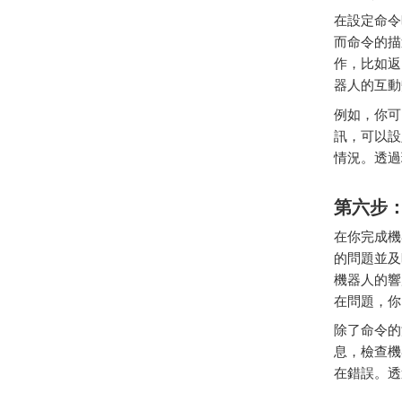
在
設定
命令
而
命令
的
描
作，
比如
返
器
人的
互動
例如，
你
可
訊，
可以
設
情況。
透過
第六
步
在
你
完成
機
的
問題
並
及
機器
人的
響
在
問題，
你
除了
命令
的
息，
檢查
機
在
錯誤。
透