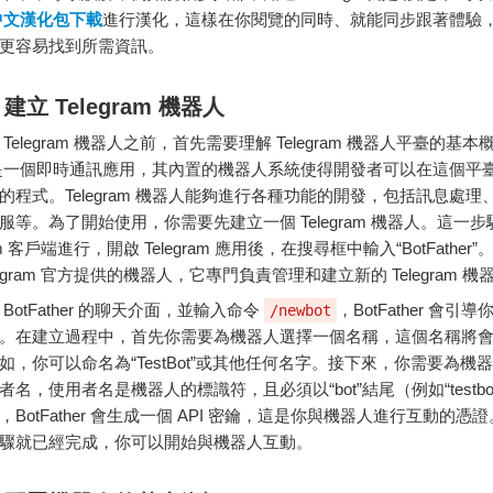
am中文漢化包下載
進行漢化，這樣在你閱覽的同時、就能同步跟著體驗
更容易找到所需資訊。
：
建立
Telegram
機器
人
用
Telegram
機器
人
之前，
首先
需要
理解
Telegram
機器
人
平臺
的
基本
是
一個
即時
通訊
應用，
其
內
置
的
機器
人
系統
使得
開發
者
可以
在
這個
平
的
程式。
Telegram
機器
人
能夠
進行
各種
功能
的
開發，
包括
訊息
處理
服
等。
為了
開始
使用，
你
需要
先
建立
一個
Telegram
機器
人。
這
一
步
m
客戶
端
進行，
開啟
Telegram
應用
後，
在
搜尋
框
中
輸入“
BotFather”
egram
官方
提供
的
機器
人，
它
專門
負責
管理
和
建立
新的
Telegram
機
與
BotFather
的
聊天
介面，
並
輸入
命令
，
BotFather
會
引導
/newbot
。
在
建立
過程
中，
首先
你
需要
為
機器
人
選擇
一個
名稱，
這個
名稱
將
如，
你
可以
命名
為“
TestBot”
或
其他
任何
名字。
接
下來，
你
需要
為
機器
者
名，
使用者
名
是
機器
人的
標識
符，
且
必須
以“
bot”
結尾（
例如“
test
，
BotFather
會
生成
一個
API
密
鑰，
這
是
你
與
機器
人
進行
互動
的
憑證
驟
就
已經
完成，
你
可以
開始
與
機器
人
互動。