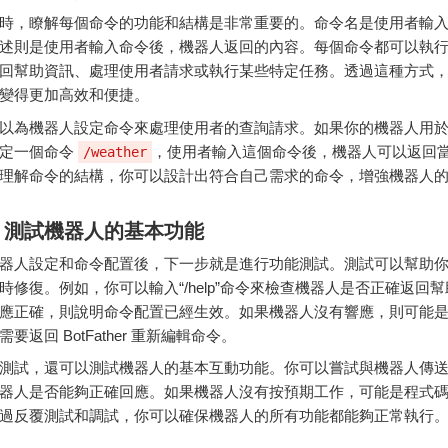
時，
瞭解
每
個
命令
的
功能
和
結構
是
非常
重要
的。
命令
名
是
使用者
輸
述
則
是
使用者
輸入
命令
後，
機器
人
返回
的
內容。
每
個
命令
都可以
執
回
幫助
資訊、
處理
使用者
請求
或
執行
某些
特定
任務。
透過
這種
方式
變得
更加
高效
和
便捷。
以
為
機器
人
設定
命令
來
處理
使用者
的
查詢
請求。
如果
你的
機器
人
用
定
一個
命令
，
使用者
輸入
這個
命令
後，
機器
人
可以
返回
/weather
理解
命令
的
結構，
你
可以
設計
出
符合
自己
需求
的
命令，
增強
機器
人
：
測試
機器
人的
基本
功能
器
人
設定
和
命令
配置
後，
下一步
就是
進行
功能
測試。
測試
可以
幫助
時
修復。
例如，
你
可以
輸入“/
help”
命令
來
檢查
機器
人
是否
正確
返回
幫
應
正確，
則
說明
命令
配置
已經
生效。
如果
機器
人
沒有
響應，
則
可能
需要
返回
BotFather
重新
編輯
命令。
測試，
還
可以
測試
機器
人的
基本
互動
功能。
你
可以
嘗試
與
機器
人
傳
器
人
是否
能夠
正確
回應。
如果
機器
人
沒有
按
預期
工作，
可能是
程式
過
反覆
測試
和
調
試，
你
可以
確保
機器
人的
所有
功能
都
能夠
正常
執行