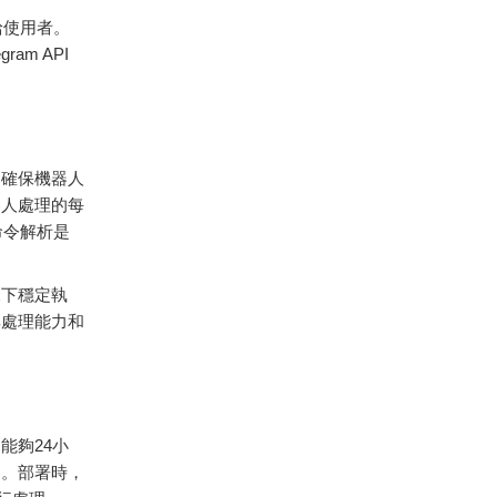
給
使用者。
egram
API
，
確保
機器
人
器
人
處理
的
每
命令
解析
是
況
下
穩定
執
其
處理
能力
和
它
能夠
24
小
器。
部署
時，