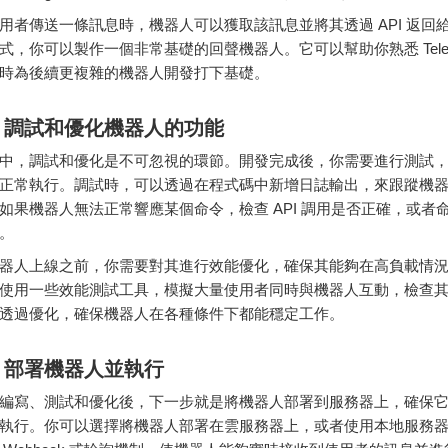
用者
傳送
一條
訊息
時，
機器
人
可以
獲取
該
訊息
並
將
其
透過
API
返回
式，
你
可以
製作
一個
非常
基礎
的
回聲
機器
人。
它
可以
幫助
你
熟悉
Tel
時
為
後
續
更
複雜
的
機器
人
開發
打下
基礎。
：
調
試
和
優
化
機器
人的
功能
中，
調
試
和
優
化
是
不可
忽視
的
環節。
開發
完成後，
你
需要
進行
測試
正常
執行。
調
試
時，
可以
透過
在
程式碼
中
新增
日誌
輸出，
來
跟蹤
機
如果
機器
人
無法
正常
響應
某
個
命令，
檢查
API
調
用
是否
正確，
或者
。
器
人
上線
之前，
你
需要
對
其
進行
效能
優
化，
確保
其
能夠
在
高
負載
情
使用
一些
效能
測試
工具，
模擬
大量
使用者
同時
與
機器
人
互動，
檢查
透過
優
化，
確保
機器
人
在
各種
條件下
都能
穩定
工作。
：
部署
機器
人
並
執行
編寫、
測試
和
優
化
後，
下一步
就是
將
機器
人
部署
到
服務
器
上，
確保
執行。
你
可以
選擇
將
機器
人
部署
在
雲
服務
器
上，
或者
使用
本地
服務