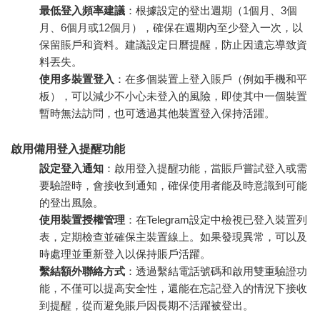
最低登入頻率建議
：根據設定的登出週期（1個月、3個
月、6個月或12個月），確保在週期內至少登入一次，以
保留賬戶和資料。建議設定日曆提醒，防止因遺忘導致資
料丟失。
使用多裝置登入
：在多個裝置上登入賬戶（例如手機和平
板），可以減少不小心未登入的風險，即使其中一個裝置
暫時無法訪問，也可透過其他裝置登入保持活躍。
啟用備用登入提醒功能
設定登入通知
：啟用登入提醒功能，當賬戶嘗試登入或需
要驗證時，會接收到通知，確保使用者能及時意識到可能
的登出風險。
使用裝置授權管理
：在Telegram設定中檢視已登入裝置列
表，定期檢查並確保主裝置線上。如果發現異常，可以及
時處理並重新登入以保持賬戶活躍。
繫結額外聯絡方式
：透過繫結電話號碼和啟用雙重驗證功
能，不僅可以提高安全性，還能在忘記登入的情況下接收
到提醒，從而避免賬戶因長期不活躍被登出。