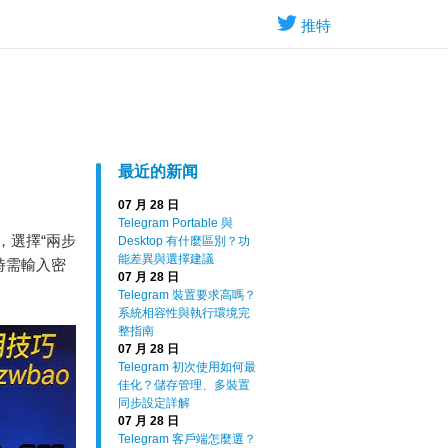
推特
最近的新闻
07 月 28 日
Telegram Portable 與
”，選擇“兩步
Desktop 有什麼區別？功
能差異與選擇建議
時需輸入密
07 月 28 日
Telegram 裝置要求高嗎？
系統相容性與執行環境完
整指南
07 月 28 日
Telegram 初次使用如何最
佳化？儲存管理、多裝置
同步設定詳解
07 月 28 日
Telegram 客戶端怎麼選？