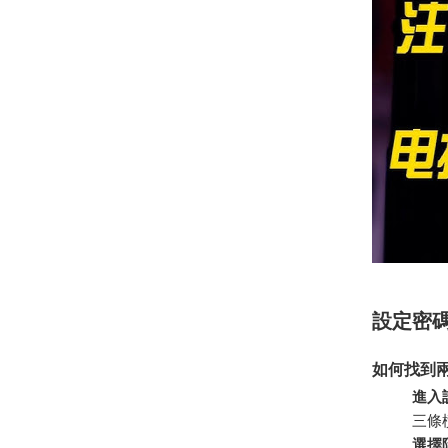
設定密
如何找到
進入
三條
選擇