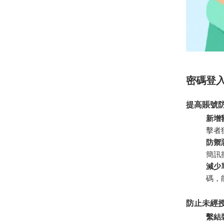
密碼登
提高賬號
新增
擊者
防禦
簡訊
減少
碼，
防止未經
繫結