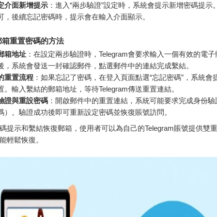
定介面新增提示
：進入“兩步驗證”設定時，系統會提示新增密碼提示
可，後續忘記密碼時，提示會在輸入介面顯示。
郵箱重置密碼的方法
郵箱地址
：在設定兩步驗證時，Telegram會要求輸入一個有效的電
後，系統會發送一封確認郵件，點選郵件中的連結完成繫結。
的重置流程
：如果忘記了密碼，在登入頁面點選“忘記密碼”，系統會
置。輸入繫結的郵箱地址，等待Telegram傳送重置連結。
驗證與重設密碼
：開啟郵件中的重置連結，系統可能要求完成身份驗
碼）。驗證成功後即可重新設定密碼並恢復賬號訪問。
碼提示和繫結恢復郵箱，使用者可以為自己的Telegram賬號提供雙
能輕鬆恢復。