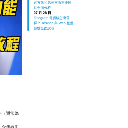
官方版和第三方版本優缺
點全面分析
07 月 28 日
Telegram 電腦版怎麼選
擇？Desktop 與 Web 版優
缺點全面說明
按鈕（通常為
包含所有與