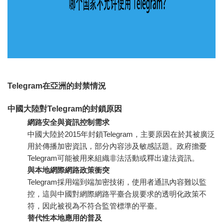
Telegram在亞洲的封禁情況
中國大陸對Telegram的封鎖原因
網路安全與資訊控制需求
中國大陸於2015年封鎖Telegram，主要原因在於其被廣泛
用於傳播加密資訊，部分內容涉及敏感話題。政府擔憂
Telegram可能被用來組織非法活動或釋出違法資訊。
與本地網際網路政策衝突
Telegram採用端到端加密技術，使用者通訊內容難以監
控，這與中國對網際網路平臺合規要求的透明化政策不
符，因此被視為不符合監管標準的平臺。
替代性本地應用的普及