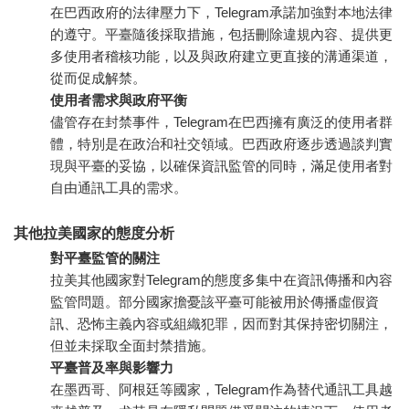
在巴西政府的法律壓力下，Telegram承諾加強對本地法律
的遵守。平臺隨後採取措施，包括刪除違規內容、提供更
多使用者稽核功能，以及與政府建立更直接的溝通渠道，
從而促成解禁。
使用者需求與政府平衡
儘管存在封禁事件，Telegram在巴西擁有廣泛的使用者群
體，特別是在政治和社交領域。巴西政府逐步透過談判實
現與平臺的妥協，以確保資訊監管的同時，滿足使用者對
自由通訊工具的需求。
其他拉美國家的態度分析
對平臺監管的關注
拉美其他國家對Telegram的態度多集中在資訊傳播和內容
監管問題。部分國家擔憂該平臺可能被用於傳播虛假資
訊、恐怖主義內容或組織犯罪，因而對其保持密切關注，
但並未採取全面封禁措施。
平臺普及率與影響力
在墨西哥、阿根廷等國家，Telegram作為替代通訊工具越