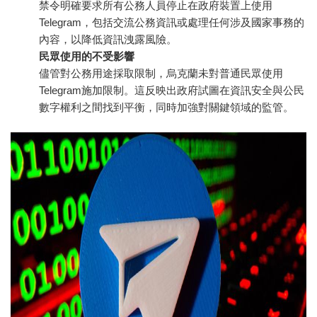
禁令明確要求所有公務人員停止在政府裝置上使用
Telegram，包括交流公務資訊或處理任何涉及國家事務的
內容，以降低資訊洩露風險。
民眾使用的不受影響
儘管對公務用途採取限制，烏克蘭未對普通民眾使用
Telegram施加限制。這反映出政府試圖在資訊安全與公民
數字權利之間找到平衡，同時加強對關鍵領域的監管。