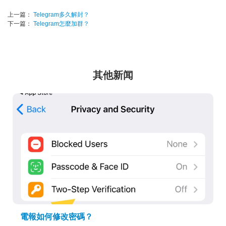
上一篇：
Telegram多久解封？
下一篇：
Telegram怎麼加群？
其他新闻
電報如何修改密碼？