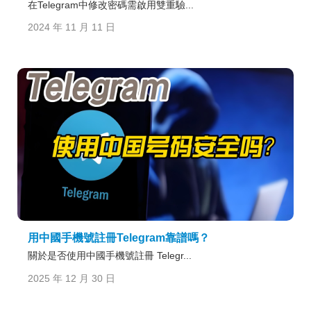
在Telegram中修改密碼需啟用雙重驗...
2024 年 11 月 11 日
用中國手機號註冊Telegram靠譜嗎？
關於是否使用中國手機號註冊 Telegr...
2025 年 12 月 30 日