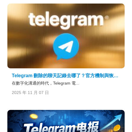
Telegram 刪除的聊天記錄去哪了？官方機制與恢復可能性全解析
在數字化溝通的時代，Telegram 電...
2025 年 11 月 07 日