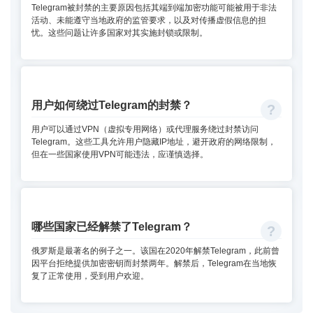
Telegram被封禁的主要原因包括其端到端加密功能可能被用于非法
活动、未能遵守当地政府的监管要求，以及对传播虚假信息的担
忧。这些问题让许多国家对其实施封锁或限制。
用户如何绕过Telegram的封禁？
用户可以通过VPN（虚拟专用网络）或代理服务绕过封禁访问
Telegram。这些工具允许用户隐藏IP地址，避开政府的网络限制，
但在一些国家使用VPN可能违法，应谨慎选择。
哪些国家已经解禁了Telegram？
俄罗斯是最著名的例子之一。该国在2020年解禁Telegram，此前曾
因平台拒绝提供加密密钥而封禁两年。解禁后，Telegram在当地恢
复了正常使用，受到用户欢迎。